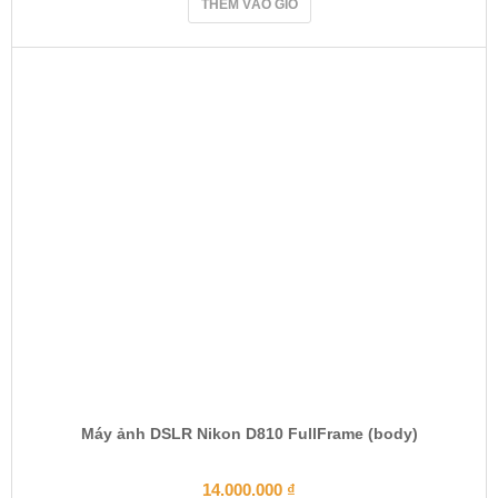
THÊM VÀO GIỎ
Máy ảnh DSLR Nikon D810 FullFrame (body)
14.000.000
₫