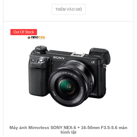
THÊM VÀO GIỎ
Out Of Stock
Out Of Stock
Máy ảnh Mirrorless SONY NEX-6 + 16-50mm F3.5-5.6 màn
hình lật