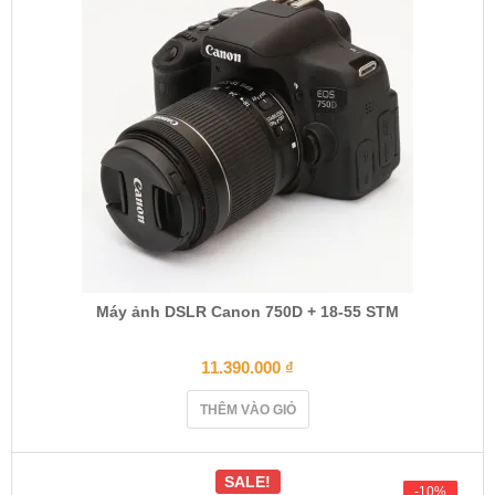
Máy ảnh DSLR Canon 750D + 18-55 STM
11.390.000
₫
THÊM VÀO GIỎ
SALE!
-10%
-10%