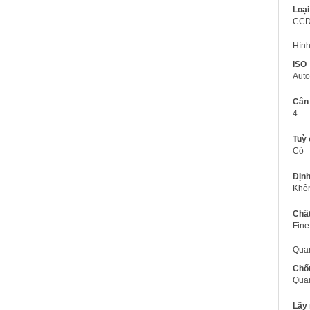
Loại
CC
Hình
ISO
Auto
Cân 
4
Tuỳ 
Có
Định
Khô
Chấ
Fine
Qua
Chố
Qua
Lấy 