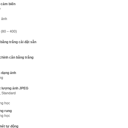
 cảm biến
D
 ảnh
 (80 – 400)
bằng trắng cài đặt sẵn
chỉnh cân bằng trắng
 dạng ảnh
ng
t lượng ảnh JPEG
, Standard
ng học
ng rung
ng học
nét tự động