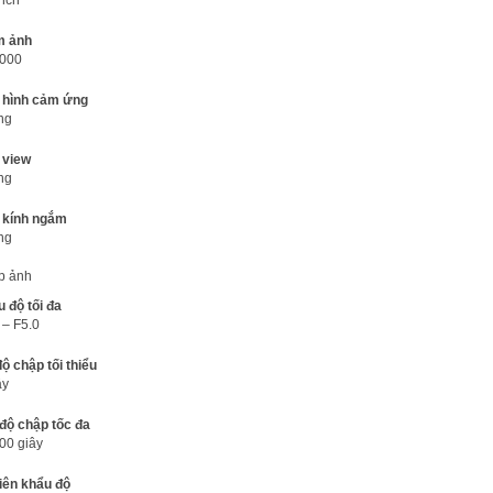
m ảnh
,000
 hình cảm ứng
ng
 view
ng
 kính ngắm
ng
p ảnh
 độ tối đa
 – F5.0
độ chập tối thiểu
ây
độ chập tốc đa
00 giây
iên khẩu độ