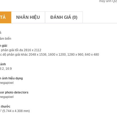
máy ảnh Qu
 TẢ
NHÃN HIỆU
ĐÁNH GIÁ (0)
ả
ảm biến
 giải
 phân giải tối đa 2816 x 2112
c độ phân giải khác 2048 x 1536, 1600 x 1200, 1280 x 960, 640 x 480
ệ ảnh
3:2, 16:9
 ảnh hiệu dụng
megapixel
or photo detectors
megapixel
h thước
5″ (5.744 x 4.308 mm)