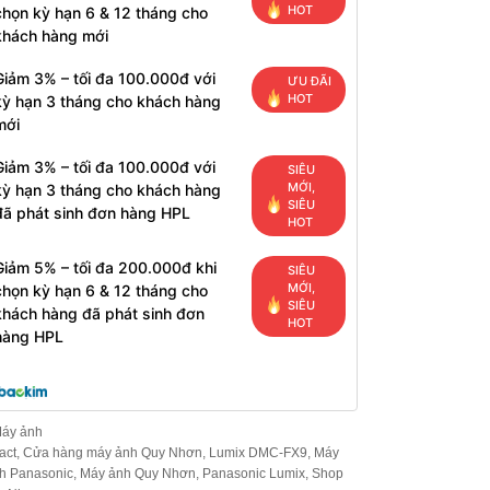
HOT
chọn kỳ hạn 6 & 12 tháng cho
khách hàng mới
Giảm 3% – tối đa 100.000đ với
ƯU ĐÃI
HOT
kỳ hạn 3 tháng cho khách hàng
mới
Giảm 3% – tối đa 100.000đ với
SIÊU
MỚI,
kỳ hạn 3 tháng cho khách hàng
SIÊU
đã phát sinh đơn hàng HPL
HOT
Giảm 5% – tối đa 200.000đ khi
SIÊU
MỚI,
chọn kỳ hạn 6 & 12 tháng cho
SIÊU
khách hàng đã phát sinh đơn
HOT
hàng HPL
áy ảnh
act
,
Cửa hàng máy ảnh Quy Nhơn
,
Lumix DMC-FX9
,
Máy
h Panasonic
,
Máy ảnh Quy Nhơn
,
Panasonic Lumix
,
Shop