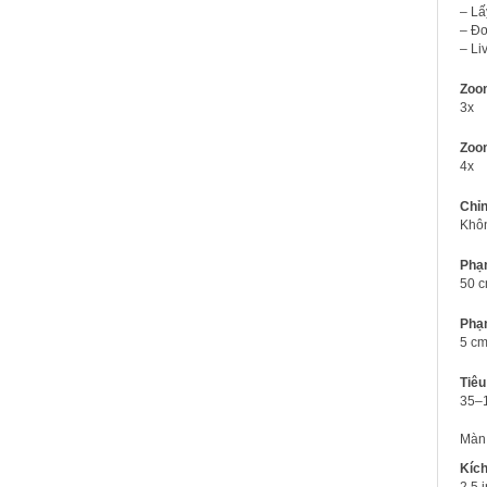
– Lấ
– Đơ
– Li
Zoo
3x
Zoom
4x
Chỉn
Khô
Phạm
50 
Phạm
5 c
Tiê
35–
Màn 
Kíc
2.5 