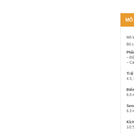
MÔ
Mô t
Bộ c
Phân
– Độ
– Cá
Tỉ l
4:3, 
Điểm
6.0 
Sens
6.3 
Kíc
1/2.