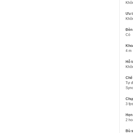
Khô
Ưu t
Khô
Đèn 
Có
Kho
4 m
Hỗ t
Khô
Chế
Tự đ
Sync
Chụp
3 fp
Hẹn
2 ho
Bù 