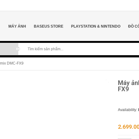
MÁY ẢNH
BASEUS STORE
PLAYSTATION & NINTENDO
ĐỒ C
umix DMC-FX9
Máy ản
FX9
Availability:
2.699.0