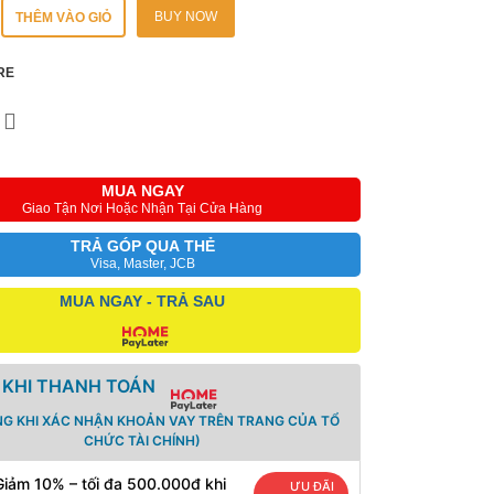
BUY NOW
THÊM VÀO GIỎ
RE
MUA NGAY
Giao Tận Nơi Hoặc Nhận Tại Cửa Hàng
TRẢ GÓP QUA THẺ
Visa, Master, JCB
MUA NGAY - TRẢ SAU
 KHI THANH TOÁN
NG KHI XÁC NHẬN KHOẢN VAY TRÊN TRANG CỦA TỔ
CHỨC TÀI CHÍNH)
Giảm 10% – tối đa 500.000đ khi
ƯU ĐÃI