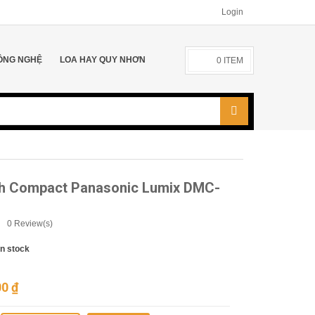
Login
ÔNG NGHỆ
LOA HAY QUY NHƠN
0
ITEM
h Compact Panasonic Lumix DMC-
0
Review(s)
In stock
00
₫