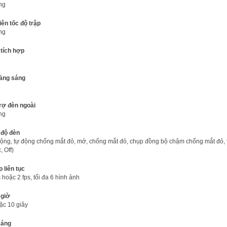
ng
iên tốc độ trập
ng
tích hợp
ảng sáng
rợ đèn ngoài
ng
 độ đèn
ộng, tự động chống mắt đỏ, mở, chống mắt đỏ, chụp đồng bộ chậm chống mắt đỏ, 
, Off)
 liên tục
s hoặc 2 fps, tối đa 6 hình ảnh
 giờ
ặc 10 giây
sáng