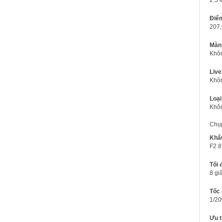
Điể
207
Màn
Khô
Live
Khô
Loại
Khô
Chụ
Khẩu
F2.8
Tối 
8 gi
Tốc 
1/20
Ưu t