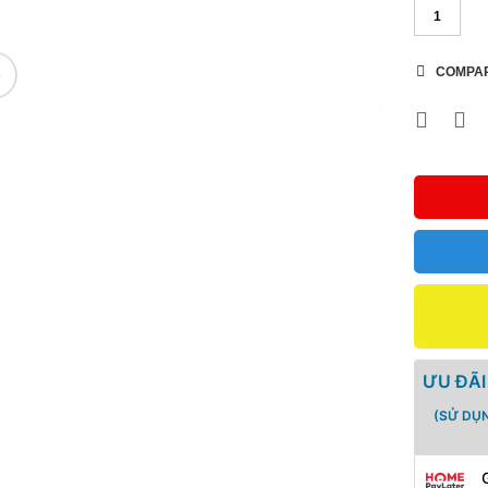
COMPA
🔍
ƯU ĐÃI
(SỬ DỤ