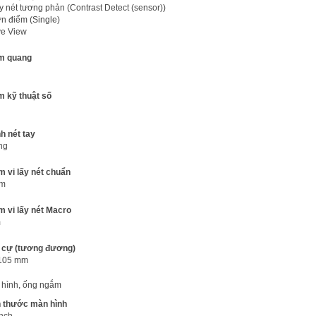
y nét tương phản (Contrast Detect (sensor))
n điểm (Single)
ve View
m quang
 kỹ thuật số
h nét tay
ng
 vi lấy nét chuẩn
cm
 vi lấy nét Macro
m
u cự (tương đương)
105 mm
hình, ống ngắm
h thước màn hình
inch