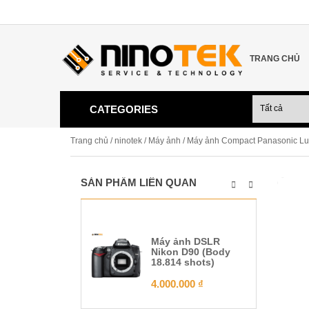
TRANG CHỦ
CATEGORIES
Trang chủ
/
ninotek
/
Máy ảnh
/ Máy ảnh Compact Panasonic L
SẢN PHẨM LIÊN QUAN
Máy ảnh DSLR
Nikon D90 (Body
18.814 shots)
4.000.000
₫