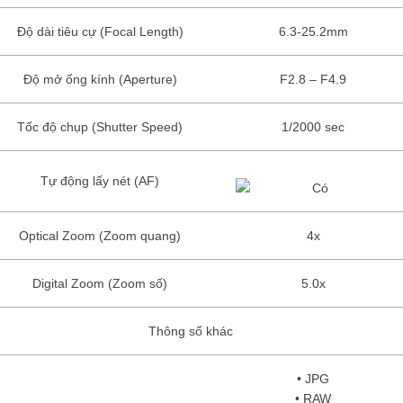
Độ dài tiêu cự (Focal Length)
6.3-25.2mm
Độ mở ống kính (Aperture)
F2.8 – F4.9
Tốc độ chụp (Shutter Speed)
1/2000 sec
Tự động lấy nét (AF)
Optical Zoom (Zoom quang)
4x
Digital Zoom (Zoom số)
5.0x
Thông số khác
• JPG
• RAW