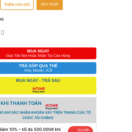
BUY NOW
THÊM VÀO GIỎ
RE
MUA NGAY
Giao Tận Nơi Hoặc Nhận Tại Cửa Hàng
TRẢ GÓP QUA THẺ
Visa, Master, JCB
MUA NGAY - TRẢ SAU
 KHI THANH TOÁN
NG KHI XÁC NHẬN KHOẢN VAY TRÊN TRANG CỦA TỔ
CHỨC TÀI CHÍNH)
Giảm 10% – tối đa 500.000đ khi
ƯU ĐÃI