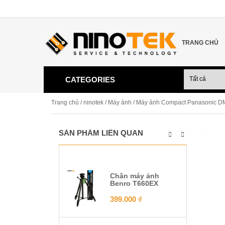
TRANG CHỦ
CATEGORIES
Trang chủ
/
ninotek
/
Máy ảnh
/ Máy ảnh Compact Panasonic 
SẢN PHẨM LIÊN QUAN
Chân máy ảnh
Benro T660EX
399.000
₫