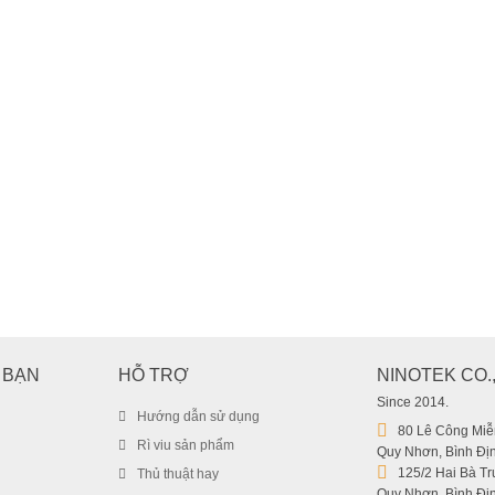
Giá đỡ máy 3 chân Bosch BS
 BẠN
HỖ TRỢ
NINOTEK CO.
799.000
₫
Since 2014.
Hướng dẫn sử dụng
80 Lê Công Miễn
Rì viu sản phẩm
Quy Nhơn, Bình Địn
125/2 Hai Bà Trư
Thủ thuật hay
Quy Nhơn, Bình Địn