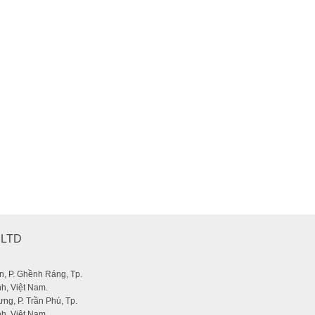
 150
,LTD
, P. Ghềnh Ráng, Tp.
h, Việt Nam.
ng, P. Trần Phú, Tp.
h, Việt Nam.