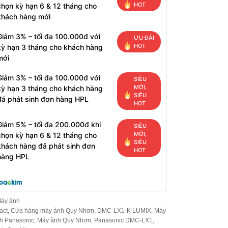
HOT
chọn kỳ hạn 6 & 12 tháng cho
khách hàng mới
Giảm 3% – tối đa 100.000đ với
ƯU ĐÃI
HOT
kỳ hạn 3 tháng cho khách hàng
mới
Giảm 3% – tối đa 100.000đ với
SIÊU
MỚI,
kỳ hạn 3 tháng cho khách hàng
SIÊU
đã phát sinh đơn hàng HPL
HOT
Giảm 5% – tối đa 200.000đ khi
SIÊU
MỚI,
chọn kỳ hạn 6 & 12 tháng cho
SIÊU
khách hàng đã phát sinh đơn
HOT
hàng HPL
áy ảnh
act
,
Cửa hàng máy ảnh Quy Nhơn
,
DMC-LX1-K LUMIX
,
Máy
h Panasonic
,
Máy ảnh Quy Nhơn
,
Panasonic DMC-LX1
,