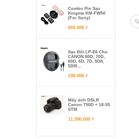
Combo Pin Sạc
Kingma KM-FW50
(For Sony)
659.000
₫
Sạc Đôi LP-E6 Cho
CANON 80D, 70D,
60D, 6D, 7D, 5DII,
5DIII…
199.000
₫
Máy ảnh DSLR
Canon 750D + 18-55
STM
11.390.000
₫