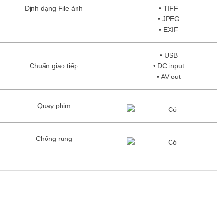
Định dạng File ảnh
• TIFF
• JPEG
• EXIF
• USB
Chuẩn giao tiếp
• DC input
• AV out
Quay phim
Chống rung
PHẨM LIÊN QUAN