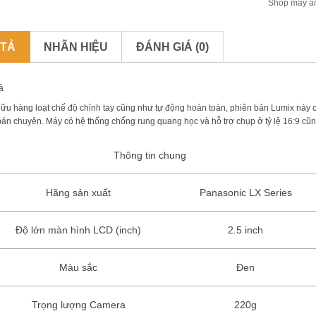
Shop máy ả
 TẢ
NHÃN HIỆU
ĐÁNH GIÁ (0)
ả
ữu hàng loạt chế độ chỉnh tay cũng như tự động hoàn toàn, phiên bản Lumix này 
bán chuyên. Máy có hệ thống chống rung quang học và hỗ trợ chụp ở tỷ lệ 16:9 cũn
Thông tin chung
Hãng sản xuất
Panasonic LX Series
Độ lớn màn hình LCD (inch)
2.5 inch
Màu sắc
Đen
Trọng lượng Camera
220g