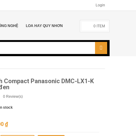
Login
ÔNG NGHỆ
LOA HAY QUY NHƠN
0
ITEM
h Compact Panasonic DMC-LX1-K
đen
0
Review(s)
In stock
00
₫