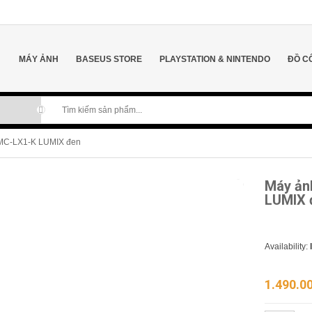
MÁY ẢNH
BASEUS STORE
PLAYSTATION & NINTENDO
ĐỒ C
DMC-LX1-K LUMIX đen
Máy ản
LUMIX 
Availability:
1.490.0