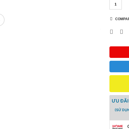
COMPA
🔍
ƯU ĐÃI
(SỬ DỤ