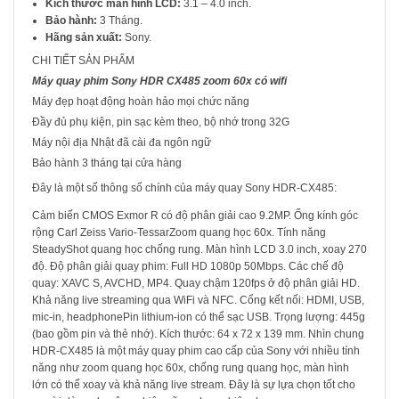
Kích thước màn hình LCD:
3.1 – 4.0 inch.
Bảo hành:
3 Tháng.
Hãng sản xuất:
Sony.
CHI TIẾT SẢN PHẨM
Máy quay phim Sony HDR CX485 zoom 60x có wifi
Máy đẹp hoạt động hoàn hảo mọi chức năng
Đầy đủ phụ kiện, pin sạc kèm theo, bộ nhớ trong 32G
Máy nội địa Nhật đã cài đa ngôn ngữ
Bảo hành 3 tháng tại cửa hàng
Đây là một số thông số chính của máy quay Sony HDR-CX485:
Cảm biến CMOS Exmor R có độ phân giải cao 9.2MP. Ống kính góc
rộng Carl Zeiss Vario-TessarZoom quang học 60x. Tính năng
SteadyShot quang học chống rung. Màn hình LCD 3.0 inch, xoay 270
độ. Độ phân giải quay phim: Full HD 1080p 50Mbps. Các chế độ
quay: XAVC S, AVCHD, MP4. Quay chậm 120fps ở độ phân giải HD.
Khả năng live streaming qua WiFi và NFC. Cổng kết nối: HDMI, USB,
mic-in, headphonePin lithium-ion có thể sạc USB. Trọng lượng: 445g
(bao gồm pin và thẻ nhớ). Kích thước: 64 x 72 x 139 mm. Nhìn chung
HDR-CX485 là một máy quay phim cao cấp của Sony với nhiều tính
năng như zoom quang học 60x, chống rung quang học, màn hình
lớn có thể xoay và khả năng live stream. Đây là sự lựa chọn tốt cho