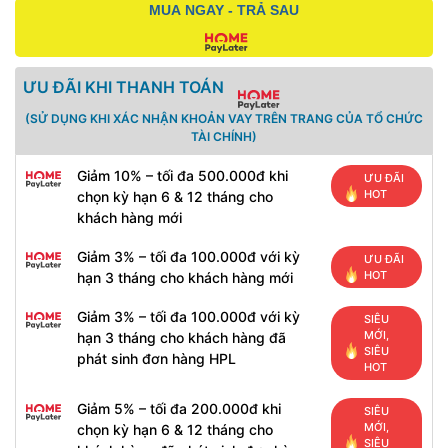
MUA NGAY - TRẢ SAU
ƯU ĐÃI KHI THANH TOÁN
(SỬ DỤNG KHI XÁC NHẬN KHOẢN VAY TRÊN TRANG CỦA TỔ CHỨC
TÀI CHÍNH)
Giảm 10% – tối đa 500.000đ khi
ƯU ĐÃI
HOT
chọn kỳ hạn 6 & 12 tháng cho
khách hàng mới
Giảm 3% – tối đa 100.000đ với kỳ
ƯU ĐÃI
HOT
hạn 3 tháng cho khách hàng mới
Giảm 3% – tối đa 100.000đ với kỳ
SIÊU
MỚI,
hạn 3 tháng cho khách hàng đã
SIÊU
phát sinh đơn hàng HPL
HOT
Giảm 5% – tối đa 200.000đ khi
SIÊU
MỚI,
chọn kỳ hạn 6 & 12 tháng cho
SIÊU