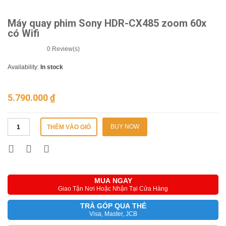
Máy quay phim Sony HDR-CX485 zoom 60x
có Wifi
0
Review(s)
Availability:
In stock
5.790.000
₫
BUY NOW
THÊM VÀO GIỎ
MUA NGAY
Giao Tận Nơi Hoặc Nhận Tại Cửa Hàng
TRẢ GÓP QUA THẺ
Visa, Master, JCB