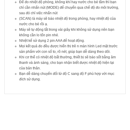
Để đo nhiệt độ phòng, không khí hay nước cho bé tắm thì bạn
chỉ cần nhấn nút (MODE) để chuyển qua chế độ đo môi trường,
sau đó chỉ việc nhấn nút
(SCAN) là máy sẽ báo nhiệt độ trong phòng, hay nhiệt độ của
nước cho bé rồi ạ.
Máy sẽ tự động tắt trong vài giây khi không sử dụng nên bạn
không cần lo tốn pin nhé.
Nhiệt kế sử dụng 2 pin AAA để hoạt động.
Mọi kết quả đo đều được hiển thị trê n màn hình Led mặt trước
sản phẩm với con số to, rõ nét, giúp bạn dễ dàng theo dõi.
Khi cơ thể có nhiệt độ bất thường, thiết bị sẽ báo sốt bằng âm
thanh và ánh sáng, cho bạn nhận biết được nhiệt độ hiện tại
của bản thân.
Bạn dễ dàng chuyển đổi từ độ C sang độ F phù hợp với mục
đích sử dụng.
SẢN PHẨM LIÊN QUAN