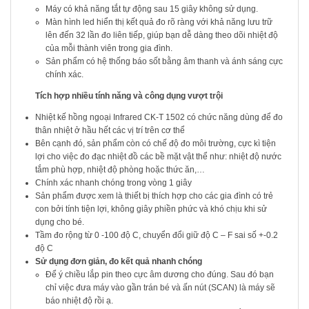
Máy có khả năng tắt tự động sau 15 giây không sử dụng.
Màn hình led hiển thị kết quả đo rõ ràng với khả năng lưu trữ
lên đến 32 lần đo liên tiếp, giúp bạn dễ dàng theo dõi nhiệt độ
của mỗi thành viên trong gia đình.
Sản phẩm có hệ thống báo sốt bằng âm thanh và ánh sáng cực
chính xác.
Tích hợp nhiều tính năng và công dụng vượt trội
Nhiệt kế hồng ngoại Infrared CK-T 1502 có chức năng dùng để đo
thân nhiệt ở hầu hết các vị trí trên cơ thể
Bên cạnh đó, sản phẩm còn có chế độ đo môi trường, cực kì tiện
lợi cho việc đo đạc nhiệt đồ các bề mặt vật thể như: nhiệt độ nước
tắm phù hợp, nhiệt độ phòng hoặc thức ăn,…
Chính xác nhanh chóng trong vòng 1 giây
Sản phẩm được xem là thiết bị thích hợp cho các gia đình có trẻ
con bởi tính tiện lợi, không giây phiền phức và khó chịu khi sử
dụng cho bé.
Tầm đo rộng từ 0 -100 độ C, chuyển đổi giữ độ C – F sai số +-0.2
độ C
Sử dụng đơn giản, đo kết quả nhanh chóng
Để ý chiều lắp pin theo cực âm dương cho đúng. Sau đó bạn
chỉ việc đưa máy vào gần trán bé và ấn nút (SCAN) là máy sẽ
báo nhiệt độ rồi ạ.