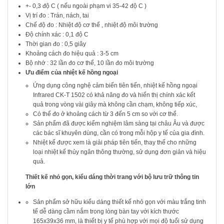
+- 0,3 độ C ( nếu ngoài phạm vi 35-42 độ C )
Vị trí đo : Trán, nách, tai
Chế độ đo : Nhiệt độ cơ thể , nhiệt độ môi trường
Độ chính xác : 0,1 độ C
Thời gian đo : 0,5 giây
Khoảng cách đo hiệu quả : 3-5 cm
Bộ nhớ : 32 lần đo cơ thể, 10 lần đo môi trường
Ưu điểm của nhiệt kế hồng ngoại
Ứng dụng công nghệ cảm biến tiên tiến, nhiệt kế hồng ngoại
Infrared CK-T 1502 có khả năng đo và hiển thị chính xác kết
quả trong vòng vài giây mà không cần chạm, không tiếp xúc,
Có thể đo ở khoảng cách từ 3 đến 5 cm so với cơ thể.
Sản phẩm đã được kiểm nghiệm lâm sàng tại châu Âu và được
các bác sĩ khuyên dùng, cần có trong mỗi hộp y tế của gia đình.
Nhiệt kế được xem là giải pháp tiên tiến, thay thế cho những
loại nhiệt kế thủy ngân thông thường, sử dụng đơn giản và hiệu
quả.
Thiết kế nhỏ gọn, kiểu dáng thời trang với bộ lưu trữ thông tin
lớn
Sản phẩm sở hữu kiểu dáng thiết kế nhỏ gọn với màu trắng tinh
tế dễ dàng cầm nắm trong lòng bàn tay với kích thước
165x39x36 mm, là thiết bị y tế phù hợp với mọi độ tuổi sử dụng