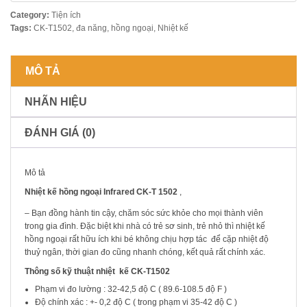
Category:
Tiện ích
Tags:
CK-T1502
,
đa năng
,
hồng ngoại
,
Nhiệt kế
MÔ TẢ
NHÃN HIỆU
ĐÁNH GIÁ (0)
Mô tả
Nhiệt kế hồng ngoại Infrared CK-T 1502
,
– Bạn đồng hành tin cậy, chăm sóc sức khỏe cho mọi thành viên
trong gia đình. Đặc biệt khi nhà có trẻ sơ sinh, trẻ nhỏ thì nhiệt kế
hồng ngoại rất hữu ích khi bé không chịu hợp tác để cặp nhiệt độ
thuỷ ngân, thời gian đo cũng nhanh chóng, kết quả rất chính xác.
Thông số kỹ thuật nhiệt kế CK-T1502
Phạm vi đo lường : 32-42,5 độ C ( 89.6-108.5 độ F )
Độ chính xác : +- 0,2 độ C ( trong phạm vi 35-42 độ C )