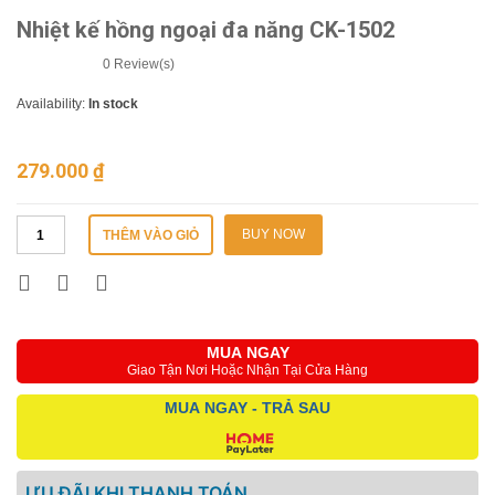
Nhiệt kế hồng ngoại đa năng CK-1502
0
Review(s)
Availability:
In stock
279.000
₫
BUY NOW
THÊM VÀO GIỎ
MUA NGAY
Giao Tận Nơi Hoặc Nhận Tại Cửa Hàng
MUA NGAY - TRẢ SAU
ƯU ĐÃI KHI THANH TOÁN