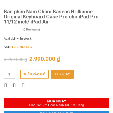
Bàn phím Nam Châm Baseus Brilliance
Original Keyboard Case Pro cho iPad Pro
11/12 inch/ iPad Air
0
Review(s)
Availability:
In stock
SKU:
LVS038-11-GY
2.990.000
₫
3.299.000
₫
BUY NOW
THÊM VÀO GIỎ
MUA NGAY
Giao Tận Nơi Hoặc Nhận Tại Cửa Hàng