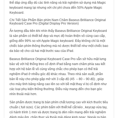
thể đáp ứng đầy đủ các tính năng và trải nghiệm sử dụng mà Magic
keyboard mang lại nhưng với chi phí chưa đến 50% Apple Magic
Keyboard.
Chi Tiết Sản Phẩm Bàn phím Nam Châm Baseus Brilliance Original
Keyboard Case Pro (Digital Display Pro Version)
Ấn tượng đầu tiên khi nhìn thấy Baseus Brilliance Original Keyboard
là sản phẩm có thiết kế đẹp và mực độ hoàn thiện vô cùng cao cấp,
giống đến 99% so với Apple Magic keyboard. Đây không chỉ là một
chiếc bàn phím thông thường mà nó được thiết kế như một chiếc bao
da bảo vệ cho cả hai mặt trước sau của iPad.
Baseus Brilliance Original Keyboard Case Pro vẫn sở hữu mặt lưng
bảo vệ với hệ thống treo cố định iPad bằng nam châm phía sau kết
hợp với hệ bản lề vô cùng vững chắc cho phép bạn có thể trải
nghiệm iPad ở nhiều góc độ khác nhau. Theo nhà sản xuất, phần
bản lề này cho phép gập mở với 3 cấp độ (45 – 80 – 90 độ) , giúp
cho máy tính bảng nâng cao lên so với bề mặt thay vì bị cố định như
các loại phụ kiện thông thường. Điều này mang đến cho bạn góc
nhìn thoải mái hơn.
Sản phẩm được trang bị bàn phím chất lượng cao với kích thước tiêu
chuẩn ( full size). Các phím bấm với thiết kế cắt kéo , keycap vừa tay,
có hành trình 1 mm và được trang bị đèn nền mang đến trải nghiệm
đánh máy êm, chân thực và thoải mái đáng kinh ngạc. Ngoài ra bàn