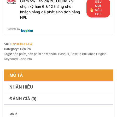
Giảm 5% – tối đa 200.000đ khi
SIÊU
MỚI,
chọn kỳ hạn 6 & 12 tháng cho
SIÊU
khách hàng đã phát sinh đơn hàng
HOT
HPL
Powered by
SKU
LVS038-11-GY
Category:
Tiện ích
Tags:
bàn phím
,
bàn phím nam châm
,
Baseus
,
Baseus Brilliance Original
Keyboard Case Pro
MÔ TẢ
NHÃN HIỆU
ĐÁNH GIÁ (0)
Mô tả