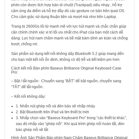
phím còn được tích hợp bàn di chuột (Trackpad) siêu nhạy , hỗ trợ
cảm ứng đa điểm và hỗ trợ đầy đủ các gesture cơ bản trên ipad OS.
Cho cảm giác sử dụng thuận tiện và mượt mà như trên Laptop.
Trang bị 2600Gs lõi từ mạnh mẽ với lực hút mạnh và chắc chắn giúp
căn chỉnh chính xác vị trí tối ưu nhất cho iPad của bạn một cách dễ
dàng. Lực hút nam châm mạnh và bề mặt bám dính an toàn và chống
trượt, chống rơi.
Sản phẩm sử dụng kết nối không dây Bluetooth 5.2 giúp mang đến
cho bạn một kết nối ổn định, không có độ trễ và tiết kiệm pin hơn.
Cách kết nối Bàn phím Baseus Brilliance Original Keyboard Case
Pro:
– Bật / tắt nguồn : Chuyển sang “BẬT” để bật nguồn, chuyển sang
“TẮT” để tắt nguồn.
– Kết nối không dây:
1. Nhấn nút ghép nối và đèn báo sẽ nhấp nháy.
2. Bật Bluetooth trên iPad và tìm thiết bị mới
3. Nhấp chọn vào “Baseus Keyboard Pro” trong “các thiết bị khác”,
sau đó nhấp vào “ghép nối”. Khi quá trình ghép nối hoàn tất, đèn
báo ghép nối sẽ tắt
Hình Ảnh Sản Phẩm Bàn phím Nam Châm Baseus Brilliance Original