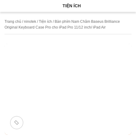
TIỆN ÍCH
Trang chủ
/
ninotek
/
Tiện ích
/ Bàn phím Nam Châm Baseus Brilliance
Original Keyboard Case Pro cho iPad Pro 11/12 inch/ iPad Air
SALE!
-9%
🔍