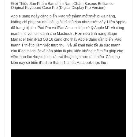
Giới Thiệu Sản Phẩm Bàn phím Nam Châm Baseus Brilliance
Original Keyboard Case Pro (Digital Display Pro Version)
Apple đang ngày càng biến iPad trở thành một thiết bị đa năng,
không chỉ phục vụ nhu cầu giải trí chủ đạo như trước đây. Hiện Apple
đã trang bị cho iPad Pro và iPad Air con chip xử lý Apple M1 vô cùng
mạnh mẻ vốn chỉ dành cho Macbook . Hơn nữa tính năng Stage
Manager trên iPad OS 16 càng cho thấy Apple đang dần biến iPad
thành 1 thiết bị làm việc thực thụ . Và để khai thác tối đa sức mạnh
của iPad thì chuột và bàn phím là phụ kiện không thể thiếu giúp cho
việc thao tác được chính xác và thuận tiện hơn rất nhiều. Các phụ
kiện này sẽ biến iPad trở thành 1 chiếc Macbook thực thụ .