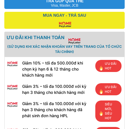
TRẢ GÓP QUA THẺ
Visa, Master, JCB
MUA NGAY - TRẢ SAU
ƯU ĐÃI KHI THANH TOÁN
(SỬ DỤNG KHI XÁC NHẬN KHOẢN VAY TRÊN TRANG CỦA TỔ CHỨC
TÀI CHÍNH)
Giảm 10% – tối đa 500.000đ khi
ƯU ĐÃI
HOT
chọn kỳ hạn 6 & 12 tháng cho
khách hàng mới
Giảm 3% – tối đa 100.000đ với kỳ
ƯU ĐÃI
HOT
hạn 3 tháng cho khách hàng mới
Giảm 3% – tối đa 100.000đ với kỳ
SIÊU
MỚI,
hạn 3 tháng cho khách hàng đã
SIÊU
phát sinh đơn hàng HPL
HOT