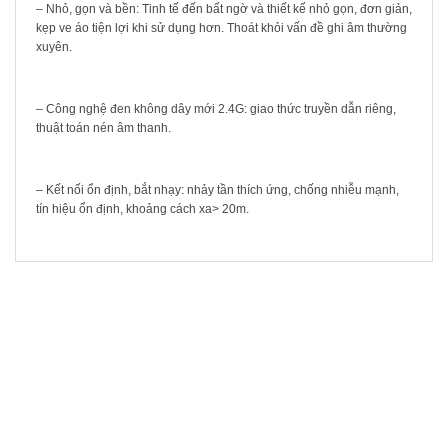
– Nhỏ, gọn và bền: Tinh tế đến bất ngờ và thiết kế nhỏ gọn, đơn giản,
kẹp ve áo tiện lợi khi sử dụng hơn. Thoát khỏi vấn đề ghi âm thường
xuyên.
– Công nghệ đen không dây mới 2.4G: giao thức truyền dẫn riêng,
thuật toán nén âm thanh.
– Kết nối ổn định, bắt nhạy: nhảy tần thích ứng, chống nhiễu mạnh,
tín hiệu ổn định, khoảng cách xa> 20m.
SẢN PHẨM LIÊN QUAN