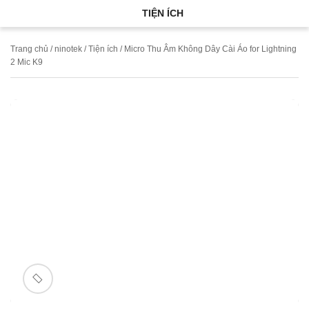
TIỆN ÍCH
Trang chủ
/
ninotek
/
Tiện ích
/ Micro Thu Âm Không Dây Cài Áo for Lightning
2 Mic K9
🔍