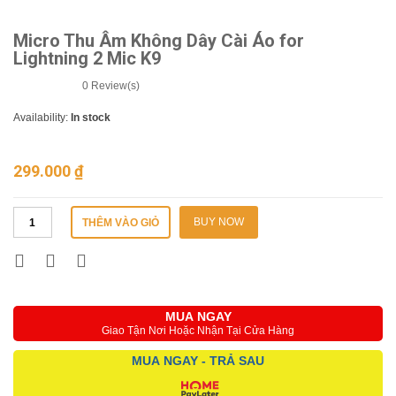
Micro Thu Âm Không Dây Cài Áo for
Lightning 2 Mic K9
0
Review(s)
Availability:
In stock
299.000
₫
BUY NOW
THÊM VÀO GIỎ
MUA NGAY
Giao Tận Nơi Hoặc Nhận Tại Cửa Hàng
MUA NGAY - TRẢ SAU