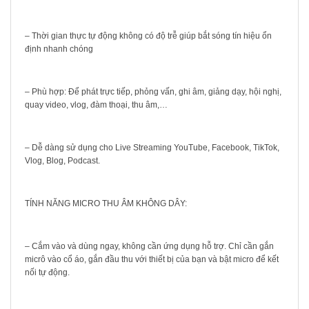
– Thời gian thực tự động không có độ trễ giúp bắt sóng tín hiệu ổn
định nhanh chóng
– Phù hợp: Để phát trực tiếp, phỏng vấn, ghi âm, giảng dạy, hội nghị,
quay video, vlog, đàm thoại, thu âm,…
– Dễ dàng sử dụng cho Live Streaming YouTube, Facebook, TikTok,
Vlog, Blog, Podcast.
TÍNH NĂNG MICRO THU ÂM KHÔNG DÂY:
– Cắm vào và dùng ngay, không cần ứng dụng hỗ trợ. Chỉ cần gắn
micrô vào cổ áo, gắn đầu thu với thiết bị của bạn và bật micro để kết
nối tự động.