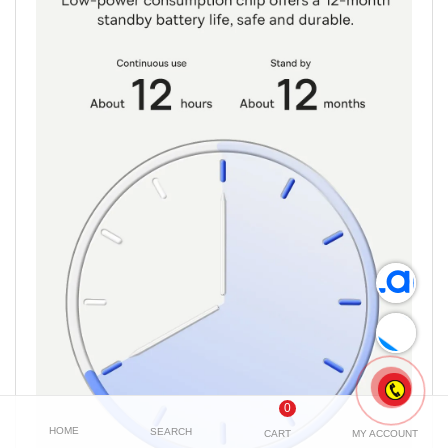
0
HOME
SEARCH
CART
MY ACCOUNT