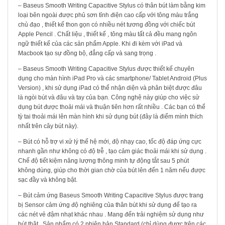
– Baseus Smooth Writing Capacitive Stylus
có thân bút làm bằng kim
loại bên ngoài được phủ sơn tỉnh điện cao cấp với tông màu trắng
chủ đạo , thiết kế thon gọn có nhiều nét tương đồng với chiếc bút
Apple Pencil . Chất liệu , thiết kế , tông màu tất cả đều mang ngôn
ngữ thiết kế của các sản phẩm Apple. Khi đi kèm với iPad và
Macbook tạo sự đồng bộ, đẳng cấp và sang trọng .
– Baseus Smooth Writing Capacitive Stylus được thiết kế chuyên
dụng cho màn hình iPad Pro và các smartphone/ Tablet Android (Plus
Version) , khi sử dụng iPad có thể nhận diện và phân biệt được đâu
là ngòi bút và đâu và tay của bạn. Công nghệ này giúp cho việc sử
dụng bút được thoải mái và thuận tiên hơn rất nhiều . Các bạn có thể
tỳ tai thoải mái lên màn hình khi sử dụng bút (đây là điểm mình thích
nhất trên cây bút này).
– Bút có hỗ trợ vi xử lý thế hệ mới, độ nhạy cao, tốc độ đáp ứng cực
nhanh gần như không có độ trễ , tạo cảm giác thoải mái khi sử dụng .
Chế độ tiết kiệm năng lượng thông minh tự động tắt sau 5 phút
không dùng, giúp cho thời gian chờ của bút lên đến 1 năm nếu được
sạc đầy và không bật.
– Bút cảm ứng Baseus Smooth Writing Capacitive Stylus được trang
bị Sensor cảm ứng độ nghiêng của thân bút khi sử dụng để tạo ra
các nét vẻ đậm nhạt khác nhau . Mang đến trải nghiệm sử dụng như
bút thật . Sản phẩm có 2 phiên bản Standard (chỉ dùng được trên các