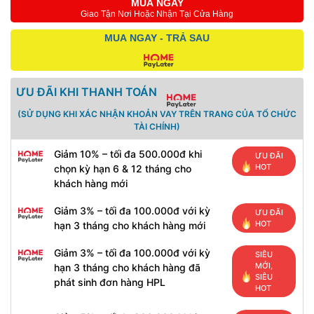
MUA NGAY
Giao Tận Nơi Hoặc Nhận Tại Cửa Hàng
MUA NGAY - TRẢ SAU
ƯU ĐÃI KHI THANH TOÁN
(SỬ DỤNG KHI XÁC NHẬN KHOẢN VAY TRÊN TRANG CỦA TỔ CHỨC
TÀI CHÍNH)
Giảm 10% – tối đa 500.000đ khi
ƯU ĐÃI
HOT
chọn kỳ hạn 6 & 12 tháng cho
khách hàng mới
Giảm 3% – tối đa 100.000đ với kỳ
ƯU ĐÃI
HOT
hạn 3 tháng cho khách hàng mới
Giảm 3% – tối đa 100.000đ với kỳ
SIÊU
MỚI,
hạn 3 tháng cho khách hàng đã
SIÊU
phát sinh đơn hàng HPL
HOT