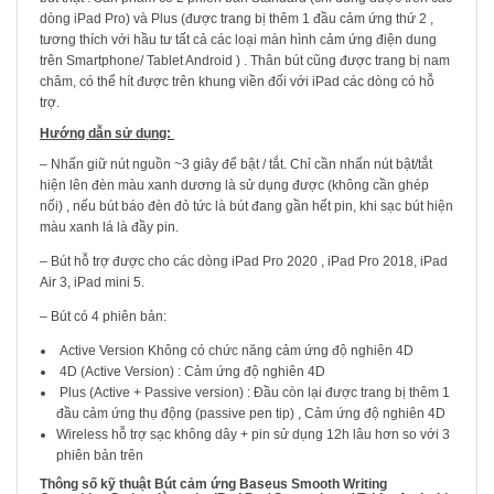
dòng iPad Pro) và Plus (được trang bị thêm 1 đầu cảm ứng thứ 2 ,
tương thích với hầu tư tất cả các loại màn hình cảm ứng điện dung
trên Smartphone/ Tablet Android ) . Thân bút cũng được trang bị nam
châm, có thể hít được trên khung viền đối với iPad các dòng có hỗ
trợ.
Hướng dẫn sử dụng:
– Nhấn giữ nút nguồn ~3 giây để bật / tắt. Chỉ cần nhấn nút bật/tắt
hiện lên đèn màu xanh dương là sử dụng được (không cần ghép
nối) , nếu bút báo đèn đỏ tức là bút đang gần hết pin, khi sạc bút hiện
màu xanh lá là đầy pin.
– Bút hỗ trợ được cho các dòng iPad Pro 2020 , iPad Pro 2018, iPad
Air 3, iPad mini 5.
– Bút có 4 phiên bản:
Active Version Không có chức năng cảm ứng độ nghiên 4D
4D (Active Version) : Cảm ứng độ nghiên 4D
Plus (Active + Passive version) : Đầu còn lại được trang bị thêm 1
đầu cảm ứng thụ động (passive pen tip) , Cảm ứng độ nghiên 4D
Wireless hỗ trợ sạc không dây + pin sử dụng 12h lâu hơn so với 3
phiên bản trên
Thông số kỹ thuật Bút cảm ứng Baseus Smooth Writing