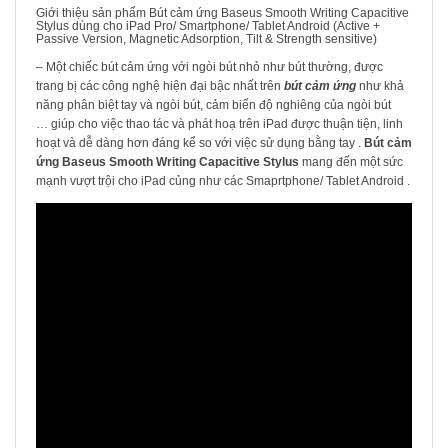
Giới thiệu sản phẩm Bút cảm ứng Baseus Smooth Writing Capacitive
Stylus dùng cho iPad Pro/ Smartphone/ Tablet Android (Active +
Passive Version, Magnetic Adsorption, Tilt & Strength sensitive)
– Một chiếc bút cảm ứng với ngòi bút nhỏ như bút thường, được
trang bị các công nghệ hiện đại bậc nhất trên
bút cảm ứng
như khả
năng phân biệt tay và ngòi bút, cảm biến độ nghiêng của ngòi bút
… giúp cho việc thao tác và phát hoạ trên iPad được thuận tiện, linh
hoạt và dễ dàng hơn đáng kể so với việc sử dụng bằng tay .
Bút cảm
ứng Baseus Smooth Writing Capacitive Stylus
mang đến một sức
mạnh vượt trội cho iPad củng như các Smaprtphone/ Tablet Android .