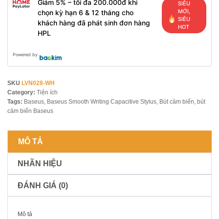
Giảm 5% – tối đa 200.000đ khi
SIÊU
MỚI,
chọn kỳ hạn 6 & 12 tháng cho
SIÊU
khách hàng đã phát sinh đơn hàng
HOT
HPL
Powered by
SKU
LVN028-WH
Category:
Tiện ích
Tags:
Baseus
,
Baseus Smooth Writing Capacitive Stylus
,
Bút cảm biến
,
bút
cảm biến Baseus
MÔ TẢ
NHÃN HIỆU
ĐÁNH GIÁ (0)
Mô tả