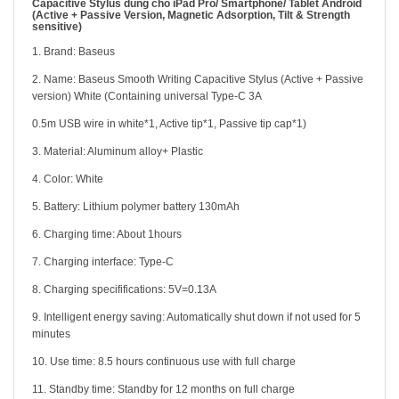
Capacitive Stylus dùng cho iPad Pro/ Smartphone/ Tablet Android
(Active + Passive Version, Magnetic Adsorption, Tilt & Strength
sensitive)
1. Brand: Baseus
2. Name: Baseus Smooth Writing Capacitive Stylus (Active + Passive
version) White (Containing universal Type-C 3A
0.5m USB wire in white*1, Active tip*1, Passive tip cap*1)
3. Material: Aluminum alloy+ Plastic
4. Color: White
5. Battery: Lithium polymer battery 130mAh
6. Charging time: About 1hours
7. Charging interface: Type-C
8. Charging specififications: 5V=0.13A
9. Intelligent energy saving: Automatically shut down if not used for 5
minutes
10. Use time: 8.5 hours continuous use with full charge
11. Standby time: Standby for 12 months on full charge