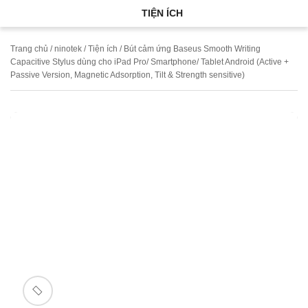
TIỆN ÍCH
Trang chủ
/
ninotek
/
Tiện ích
/ Bút cảm ứng Baseus Smooth Writing
Capacitive Stylus dùng cho iPad Pro/ Smartphone/ Tablet Android (Active +
Passive Version, Magnetic Adsorption, Tilt & Strength sensitive)
🔍