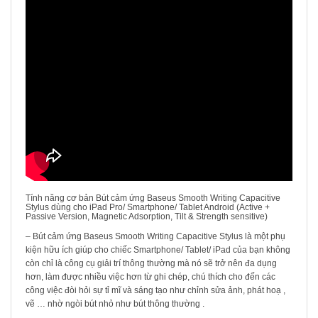
Tính năng cơ bản Bút cảm ứng Baseus Smooth Writing Capacitive
Stylus dùng cho iPad Pro/ Smartphone/ Tablet Android (Active +
Passive Version, Magnetic Adsorption, Tilt & Strength sensitive)
– Bút cảm ứng Baseus Smooth Writing Capacitive Stylus là một phụ
kiện hữu ích giúp cho chiếc Smartphone/ Tablet/ iPad của bạn không
còn chỉ là công cụ giải trí thông thường mà nó sẽ trở nên đa dụng
hơn, làm được nhiều việc hơn từ ghi chép, chú thích cho đến các
công việc đòi hỏi sự tỉ mĩ và sáng tạo như chỉnh sửa ảnh, phát hoạ ,
vẽ … nhờ ngòi bút nhỏ như bút thông thường .