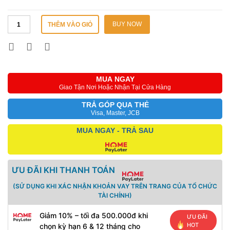
BUY NOW
THÊM VÀO GIỎ
MUA NGAY
Giao Tận Nơi Hoặc Nhận Tại Cửa Hàng
TRẢ GÓP QUA THẺ
Visa, Master, JCB
MUA NGAY - TRẢ SAU
ƯU ĐÃI KHI THANH TOÁN
(SỬ DỤNG KHI XÁC NHẬN KHOẢN VAY TRÊN TRANG CỦA TỔ CHỨC
TÀI CHÍNH)
Giảm 10% – tối đa 500.000đ khi
ƯU ĐÃI
HOT
chọn kỳ hạn 6 & 12 tháng cho