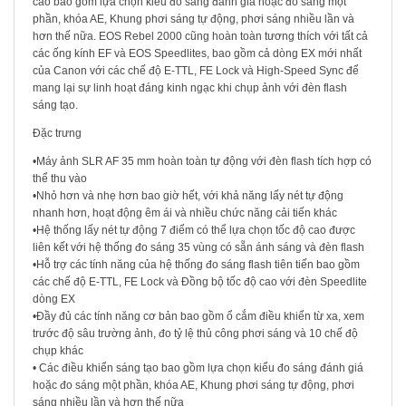
cao bao gồm lựa chọn kiểu đo sáng đánh giá hoặc đo sáng một
phần, khóa AE, Khung phơi sáng tự động, phơi sáng nhiều lần và
hơn thế nữa. EOS Rebel 2000 cũng hoàn toàn tương thích với tất cả
các ống kính EF và EOS Speedlites, bao gồm cả dòng EX mới nhất
của Canon với các chế độ E-TTL, FE Lock và High-Speed ​​Sync để
mang lại sự linh hoạt đáng kinh ngạc khi chụp ảnh với đèn flash
sáng tạo.
Đặc trưng
•Máy ảnh SLR AF 35 mm hoàn toàn tự động với đèn flash tích hợp có
thể thu vào
•Nhỏ hơn và nhẹ hơn bao giờ hết, với khả năng lấy nét tự động
nhanh hơn, hoạt động êm ái và nhiều chức năng cải tiến khác
•Hệ thống lấy nét tự động 7 điểm có thể lựa chọn tốc độ cao được
liên kết với hệ thống đo sáng 35 vùng có sẵn ánh sáng và đèn flash
•Hỗ trợ các tính năng của hệ thống đo sáng flash tiên tiến bao gồm
các chế độ E-TTL, FE Lock và Đồng bộ tốc độ cao với đèn Speedlite
dòng EX
•Đầy đủ các tính năng cơ bản bao gồm ổ cắm điều khiển từ xa, xem
trước độ sâu trường ảnh, đo tỷ lệ thủ công phơi sáng và 10 chế độ
chụp khác
• Các điều khiển sáng tạo bao gồm lựa chọn kiểu đo sáng đánh giá
hoặc đo sáng một phần, khóa AE, Khung phơi sáng tự động, phơi
sáng nhiều lần và hơn thế nữa