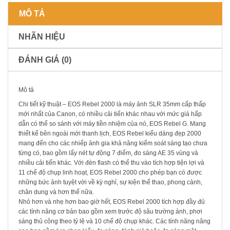
MÔ TẢ
NHÃN HIỆU
ĐÁNH GIÁ (0)
Mô tả
Chi tiết kỹ thuật – EOS Rebel 2000 là máy ảnh SLR 35mm cấp thấp
mới nhất của Canon, có nhiều cải tiến khác nhau với mức giá hấp
dẫn có thể so sánh với máy tiền nhiệm của nó, EOS Rebel G. Mang
thiết kế bên ngoài mới thanh lịch, EOS Rebel kiểu dáng đẹp 2000
mang đến cho các nhiếp ảnh gia khả năng kiểm soát sáng tạo chưa
từng có, bao gồm lấy nét tự động 7 điểm, đo sáng AE 35 vùng và
nhiều cải tiến khác. Với đèn flash có thể thu vào tích hợp tiện lợi và
11 chế độ chụp linh hoạt, EOS Rebel 2000 cho phép bạn có được
những bức ảnh tuyệt vời về kỳ nghỉ, sự kiện thể thao, phong cảnh,
chân dung và hơn thế nữa.
Nhỏ hơn và nhẹ hơn bao giờ hết, EOS Rebel 2000 tích hợp đầy đủ
các tính năng cơ bản bao gồm xem trước độ sâu trường ảnh, phơi
sáng thủ công theo tỷ lệ và 10 chế độ chụp khác. Các tính năng nâng