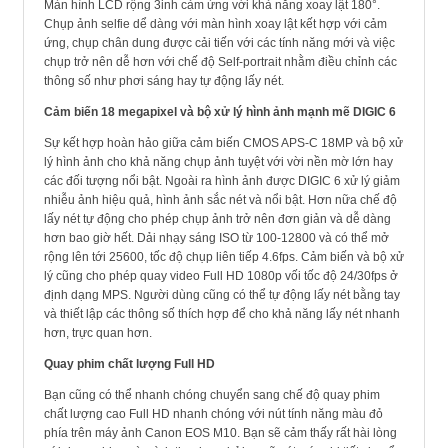
Màn hình LCD rộng 3inh cảm ứng với khả năng xoay lật 180°.
Chụp ảnh selfie dể dàng với màn hình xoay lật kết hợp với cảm
ứng, chụp chân dung được cải tiến với các tính năng mới và việc
chụp trở nên dễ hơn với chế độ Self-portrait nhằm điều chỉnh các
thông số như phơi sáng hay tự động lấy nét.
Cảm biến 18 megapixel và bộ xử lý hình ảnh mạnh mẽ DIGIC 6
Sự kết hợp hoàn hảo giữa cảm biến CMOS APS-C 18MP và bộ xử
lý hình ảnh cho khả năng chụp ảnh tuyệt với vời nền mờ lớn hay
các đối tượng nổi bật. Ngoài ra hình ảnh được DIGIC 6 xử lý giảm
nhiễu ảnh hiệu quả, hình ảnh sắc nét và nổi bật. Hơn nữa chế độ
lấy nét tự động cho phép chụp ảnh trở nên đơn giản và dễ dàng
hơn bao giờ hết. Dải nhạy sáng ISO từ 100-12800 và có thể mở
rộng lên tới 25600, tốc độ chụp liên tiếp 4.6fps. Cảm biến và bộ xử
lý cũng cho phép quay video Full HD 1080p vối tốc độ 24/30fps ở
định dạng MPS. Người dùng cũng có thể tự động lấy nét bằng tay
và thiết lập các thông số thích hợp để cho khả năng lấy nét nhanh
hơn, trực quan hơn.
Quay phim chất lượng Full HD
Bạn cũng có thể nhanh chóng chuyển sang chế độ quay phim
chất lượng cao Full HD nhanh chóng với nút tính năng màu đỏ
phía trên máy ảnh Canon EOS M10. Bạn sẽ cảm thấy rất hài lòng