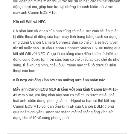
với đoạn phim mà mình thu được bởi sự rõ nét, các chi tiết chuyển
động mượt mà, giúp bạn lưu lại những khoảnh khắc thú vị với
máy ảnh Canon EOS M10.
Kết nối Wifi và NFC
Cả hình ảnh và video của bạn cũng có thể được chia sẻ lên thiết
bị điện thoại di động của bạn, máy tính bảng bằng cách sử dụng
ứng dụng Canon Camera Connect. Bạn có thể chia sẻ trực tuyến
tức thì hoặc sao lưu vào Canon Connect Station CS100 thông qua
kết nối Wifi với NFC. Chụp từ xa bằng cách điều khiển từ thiết bị di
động cũng được tích hợp sẵn, bạn có thể thiết lập các chế độ phơi
sáng, tỉ lệ khung hình, chế độ AF frame hay chế độ drive từ điện
thoại của bạn.
Kết hợp với ống kính rời cho những bức ảnh hoàn hảo
Máy ảnh Canon EOS M10 đi kèm với ống kính Canon EF-M 15-
45 mm STM
, với ống kính này bạn có thể chụp được nhiều thể
loại ảnh: chân dung, phong cảnh… Ngoài ra bạn có thể kết hợp
Canon EOS M10 với dàn ống kính EF của Canon DSLR thông
qua ngàm chuyển Canon tạo thành một hệ thống ống kính sử
dụng cho M10 vô cùng phong phú.