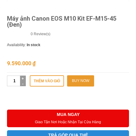
Máy ảnh Canon EOS M10 Kit EF-M15-45
(Đen)
0
Review(s)
Availability:
In stock
9.590.000
₫
BUY NOW
THÊM VÀO GIỎ
MUA NGAY
Giao Tận Nơi Hoặc Nhận Tại Cửa Hàng
TRẢ GÓP QUA THẺ