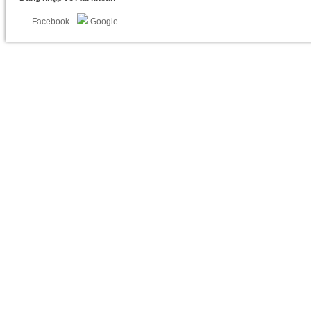
2.939.000
₫
Facebook
Google
Máy Ảnh Mirrorless Sony NEX-5 Body (Silver)
4.490.000
₫