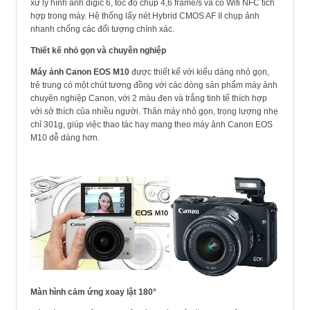
xử lý hình ảnh digic 6, tốc độ chụp 4,6 frame/s và có Wifi NFC tích
hợp trong máy. Hệ thống lấy nét Hybrid CMOS AF II chụp ảnh
nhanh chống các đối tượng chính xác.
Thiết kế nhỏ gọn và chuyên nghiệp
Máy ảnh Canon EOS M10
được thiết kế với kiểu dáng nhỏ gọn,
trẻ trung có một chút tương đồng với các dòng sản phẩm máy ảnh
chuyên nghiệp Canon, với 2 màu đen và trắng tinh tế thích hợp
với sở thích của nhiều người. Thân máy nhỏ gọn, trọng lượng nhẹ
chỉ 301g, giúp việc thao tác hay mang theo máy ảnh Canon EOS
M10 dễ dàng hơn.
Màn hình cảm ứng xoay lật 180°