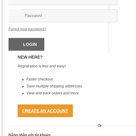
Máy Ảnh Compact Casio ZR2100 Màn Hình Lật
3.999.000
₫
Out Of Stock
Forgot your password?
NEW HERE?
Registration is free and easy!
Faster checkout
Save multiple shipping addresses
View and track orders and more
CREATE AN ACCOUNT
Or
Máy Ảnh Compact Casio EX-ZS100
Đăng nhập với tài khoản