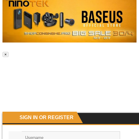
SẠC ĐÔI KINGMA CHO PIN NIKON EN-EL14 (MH-24) For Nikon D3100
D3200 D3300 D3500 D5100 D5200 D5300 D5500
199.000
₫
Out Of Stock
×
SIGN IN OR REGISTER