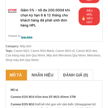
HOT
Giảm 5% – tối đa 200.000đ khi
SIÊU
MỚI,
chọn kỳ hạn 6 & 12 tháng cho
SIÊU
khách hàng đã phát sinh đơn
HOT
hàng HPL
Powered by
Category:
Máy ảnh
Tags:
Canon M10
,
Canon M10 Black
,
Canon M10 cũ
,
Canon M10 đen
,
Cửa hàng máy ảnh Quy Nhơn
,
Máy ảnh Mirrorless Quy Nhơn
,
Mirrorless
,
Shop máy ảnh Quy Nhơn
MÔ TẢ
NHÃN HIỆU
ĐÁNH GIÁ (0)
Mô tả
Cannon EOS M10 Kèm lens EF-M15-45mm STM
Cannon EOS M10
thiết kế nhỏ gọn với cảm biến 18megapixel bộ