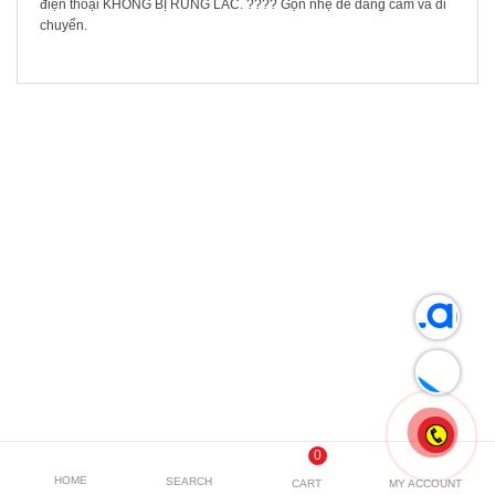
điện thoại KHÔNG BỊ RUNG LẮC. ???? Gọn nhẹ dễ dàng cầm và di
chuyển.
SẢN PHẨM LIÊN QUAN
0
HOME
SEARCH
CART
MY ACCOUNT