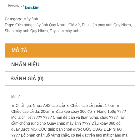
Powered by
Category:
Máy ảnh
Tags:
Cửa hàng máy ảnh Quy Nhơn
,
Giá đỡ
,
Phụ kiện máy ảnh Quy Nhơn
,
Shop máy ảnh Quy Nhơn
,
Tay cầm máy ảnh
MÔ TẢ
NHÃN HIỆU
ĐÁNH GIÁ (0)
Mô tả
☼ Chất liệu: Nhựa ABS cao cấp ☼ Chiều cao tối thiểu : 17 cm ☼
Chiều cao tối da: 20cm ☼ Đầu kẹp xoay 360 độ ☼ Nặng 150g ????
Mô tả chi tiết ???? ???? Chân để bàn và thân vững, chắc ???? Tay
cầm chống rung cho Quay chụp máy ảnh ???? Đầu xoay 360 độ
quay được MỌI GÓC giúp bạn chọn được GÓC QUAY ĐẸP NHẤT.
???? Bộ phận chân đỡ vững chắc, có thể đặt trên mọi mặt phẳng mà