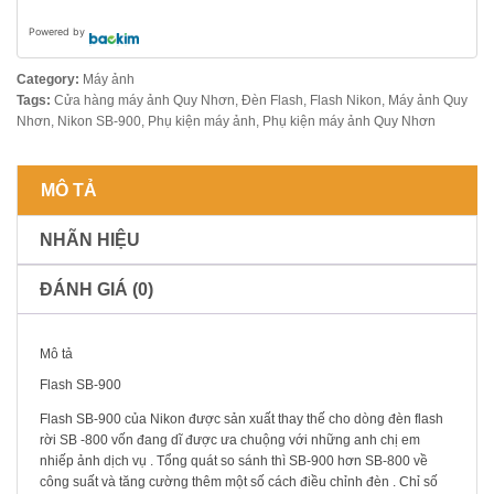
Powered by
Category:
Máy ảnh
Tags:
Cửa hàng máy ảnh Quy Nhơn
,
Đèn Flash
,
Flash Nikon
,
Máy ảnh Quy
Nhơn
,
Nikon SB-900
,
Phụ kiện máy ảnh
,
Phụ kiện máy ảnh Quy Nhơn
MÔ TẢ
NHÃN HIỆU
ĐÁNH GIÁ (0)
Mô tả
Flash SB-900
Flash SB-900 của Nikon được sản xuất thay thế cho dòng đèn flash
rời SB -800 vốn đang dĩ được ưa chuộng với những anh chị em
nhiếp ảnh dịch vụ . Tổng quát so sánh thì SB-900 hơn SB-800 về
công suất và tăng cường thêm một số cách điều chỉnh đèn . Chỉ số