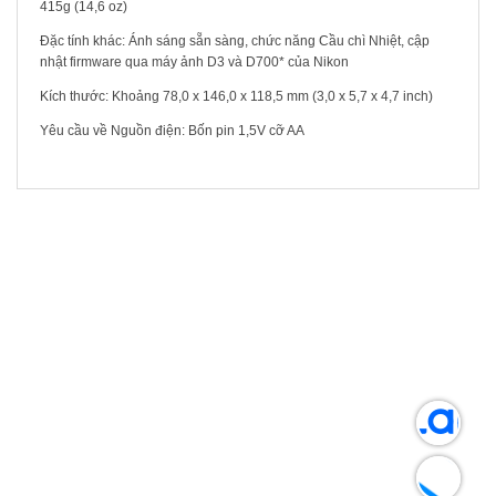
415g (14,6 oz)
Đặc tính khác: Ánh sáng sẵn sàng, chức năng Cầu chì Nhiệt, cập
nhật firmware qua máy ảnh D3 và D700* của Nikon
Kích thước: Khoảng 78,0 x 146,0 x 118,5 mm (3,0 x 5,7 x 4,7 inch)
Yêu cầu về Nguồn điện: Bốn pin 1,5V cỡ AA
SẢN PHẨM LIÊN QUAN