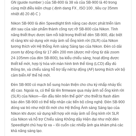
GN (guide number ) của SB-800 là 38 và của SB-900 là 40 trong
cùng một điều kiện chụp ( định dang FX , ISO 100 , tiêu cự 35mm
nhiệt độ 20 độ C )
Nikon SB-900 là đèn Speedlight tính năng cao được phát triển làm
đời sau của sản phẩm thành công rực rỡ SB-800 của Nikon. Tính
năng thiết thực được làm nổi bật trong thiết kế đèn SB-900, đặc biệt
rõ ràng khi sử dụng với máy ảnh số ống kính rời (SLR) của Nikon
tương thích với Hệ thống Ánh sáng Sáng tạo của Nikon. Đèn có dải
zoom tự động rộng từ 17 đến 200 mm (được mở rộng từ dải zoom
24-105mm của đèn SB-800), ba kiểu chiếu sáng, hoạt động được
thiết kế mới, hợp lý hóa với màn hình tinh thể lỏng (LCD) đầy đủ
thông tin, và chiếu sáng hỗ trợ lấy nét tự động (AF) tương thích với bộ
cảm biến AF thế hệ mới.
Đèn SB-900 có mạch bổ sung hoàn thiện cho chu kỳ nhấp nháy tốc
độ cao. Ngoài ra, có thể tải lên firmware qua máy ảnh số ống kính rời
(SLR) của Nikon—lần đầu tiên trên thế giới* cho thiết bị flash đảm
bảo đèn SB-900 có thể tiếp nhận các tiến bộ công nghệ. Đèn SB-900
đóng vai trò như một lõi mới cho Hệ thống Ánh sáng Sáng tạo của
Nikon khi được sử dụng kết hợp với máy ảnh số ống kính rời SLR
của Nikon và hỗ trợ Chiếu sáng Không dây Hiện đại như một đèn
Speedlight chủ hay từ xa – lôi cuốn các nhiếp ảnh gia khám phá các
khả năng sáng tạo.