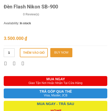
Đèn Flash Nikon SB-900
0
Review(s)
Availability:
In stock
3.500.000
₫
BUY NOW
THÊM VÀO GIỎ
MUA NGAY
Giao Tận Nơi Hoặc Nhận Tại Cửa Hàng
TRẢ GÓP QUA THẺ
Visa, Master, JCB
MUA NGAY - TRẢ SAU