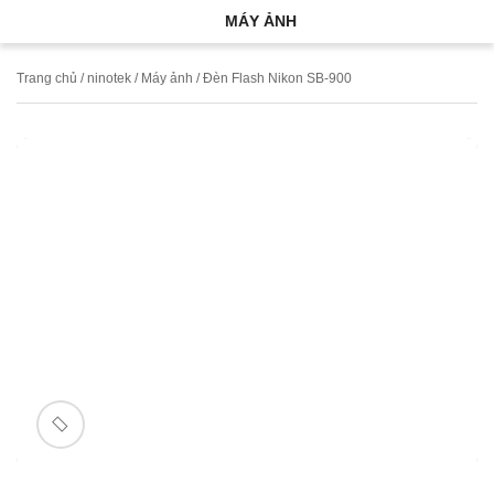
MÁY ẢNH
Trang chủ
/
ninotek
/
Máy ảnh
/ Đèn Flash Nikon SB-900
🔍