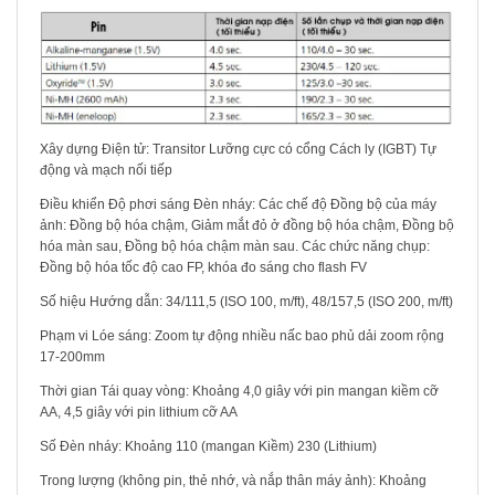
Xây dựng Điện tử: Transitor Lưỡng cực có cổng Cách ly (IGBT) Tự
động và mạch nối tiếp
Điều khiển Độ phơi sáng Đèn nháy: Các chế độ Đồng bộ của máy
ảnh: Đồng bộ hóa chậm, Giảm mắt đỏ ở đồng bộ hóa chậm, Đồng bộ
hóa màn sau, Đồng bộ hóa chậm màn sau. Các chức năng chụp:
Đồng bộ hóa tốc độ cao FP, khóa đo sáng cho flash FV
Số hiệu Hướng dẫn: 34/111,5 (ISO 100, m/ft), 48/157,5 (ISO 200, m/ft)
Phạm vi Lóe sáng: Zoom tự động nhiều nấc bao phủ dải zoom rộng
17-200mm
Thời gian Tái quay vòng: Khoảng 4,0 giây với pin mangan kiềm cỡ
AA, 4,5 giây với pin lithium cỡ AA
Số Đèn nháy: Khoảng 110 (mangan Kiềm) 230 (Lithium)
Trong lượng (không pin, thẻ nhớ, và nắp thân máy ảnh): Khoảng