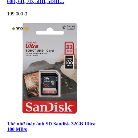
60D, 6D, 7D, 5DII, 5DIII…
199.000
₫
Thẻ nhớ máy ảnh SD Sandisk 32GB Ultra
100 MB/s