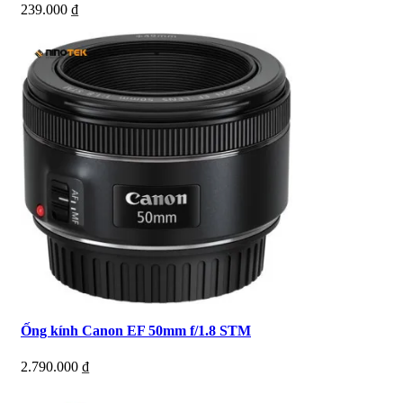
239.000
₫
Ống kính Canon EF 50mm f/1.8 STM
2.790.000
₫