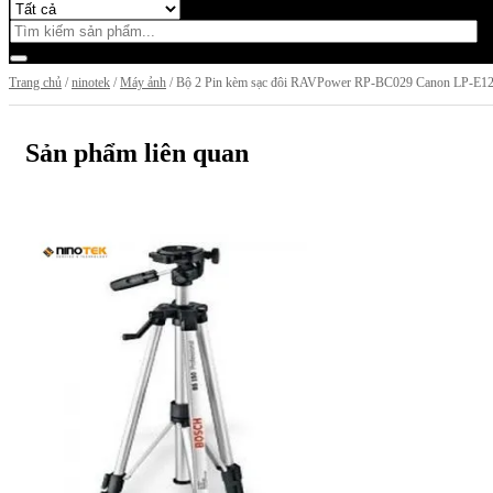
Trang chủ
/
ninotek
/
Máy ảnh
/ Bộ 2 Pin kèm sạc đôi RAVPower RP-BC029 Canon LP-E1
Sản phẩm liên quan