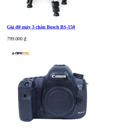
Giá đỡ máy 3 chân Bosch BS-150
799.000
₫