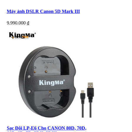
Máy ảnh DSLR Canon 5D Mark III
9.990.000
₫
Sạc Đôi LP-E6 Cho CANON 80D, 70D,