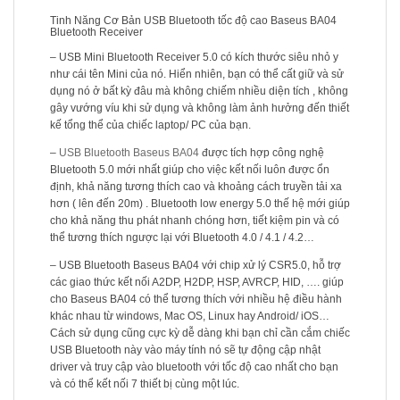
Tinh Năng Cơ Bản USB Bluetooth tốc độ cao Baseus BA04
Bluetooth Receiver
– USB Mini Bluetooth Receiver 5.0 có kích thước siêu nhỏ y
như cái tên Mini của nó. Hiển nhiên, bạn có thể cất giữ và sử
dụng nó ở bất kỳ đâu mà không chiếm nhiều diện tích , không
gây vướng víu khi sử dụng và không làm ảnh hưởng đến thiết
kế tổng thể của chiếc laptop/ PC của bạn.
–
USB Bluetooth Baseus BA04
được tích hợp công nghệ
Bluetooth 5.0 mới nhất giúp cho việc kết nối luôn được ổn
định, khả năng tương thích cao và khoảng cách truyền tải xa
hơn ( lên đến 20m) . Bluetooth low energy 5.0 thế hệ mới giúp
cho khả năng thu phát nhanh chóng hơn, tiết kiệm pin và có
thể tương thích ngược lại với Bluetooth 4.0 / 4.1 / 4.2…
– USB Bluetooth Baseus BA04 với chip xử lý CSR5.0, hỗ trợ
các giao thức kết nối A2DP, H2DP, HSP, AVRCP, HID, …. giúp
cho Baseus BA04 có thể tương thích với nhiều hệ điều hành
khác nhau từ windows, Mac OS, Linux hay Android/ iOS…
Cách sử dụng cũng cực kỳ dễ dàng khi bạn chỉ cần cắm chiếc
USB Bluetooth này vào máy tính nó sẽ tự động cập nhật
driver và truy cập vào bluetooth với tốc độ cao nhất cho bạn
và có thể kết nối 7 thiết bị cùng một lúc.