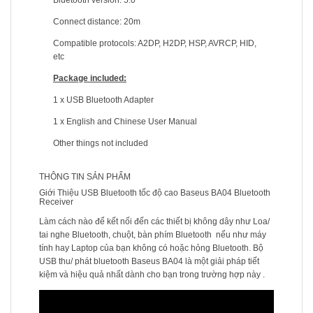
Bluetooth version: 5.0
Connect distance: 20m
Compatible protocols: A2DP, H2DP, HSP, AVRCP, HID,
etc
Package included:
1 x USB Bluetooth Adapter
1 x English and Chinese User Manual
Other things not included
THÔNG TIN SẢN PHẨM
Giới Thiệu USB Bluetooth tốc độ cao Baseus BA04 Bluetooth
Receiver
Làm cách nào để kết nối đến các thiết bị không dây như Loa/
tai nghe Bluetooth, chuột, bàn phím Bluetooth nếu như máy
tính hay Laptop của bạn không có hoặc hỏng Bluetooth. Bộ
USB thu/ phát bluetooth Baseus BA04 là một giải pháp tiết
kiệm và hiệu quả nhất dành cho bạn trong trường hợp này .