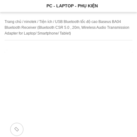
PC - LAPTOP - PHỤ KIỆN
Trang chủ
/
ninotek
/
Tiện ích
/ USB Bluetooth tốc độ cao Baseus BA04
Bluetooth Receiver (Bluetooth CSR 5.0 , 20m, Wireless Audio Transmission
Adapter for Laptop/ Smartphone/ Tablet)
🔍