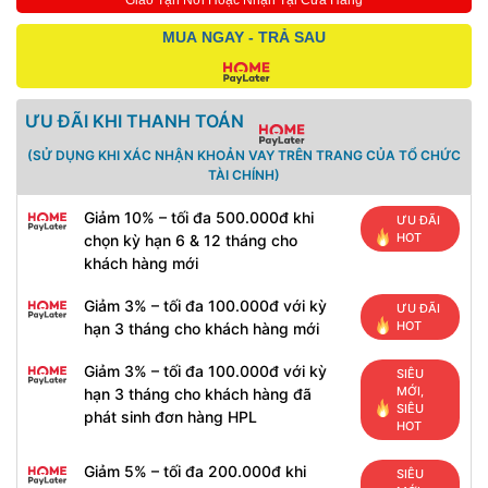
Giao Tận Nơi Hoặc Nhận Tại Cửa Hàng
MUA NGAY - TRẢ SAU
ƯU ĐÃI KHI THANH TOÁN
(SỬ DỤNG KHI XÁC NHẬN KHOẢN VAY TRÊN TRANG CỦA TỔ CHỨC
TÀI CHÍNH)
Giảm 10% – tối đa 500.000đ khi
ƯU ĐÃI
HOT
chọn kỳ hạn 6 & 12 tháng cho
khách hàng mới
Giảm 3% – tối đa 100.000đ với kỳ
ƯU ĐÃI
HOT
hạn 3 tháng cho khách hàng mới
Giảm 3% – tối đa 100.000đ với kỳ
SIÊU
MỚI,
hạn 3 tháng cho khách hàng đã
SIÊU
phát sinh đơn hàng HPL
HOT
Giảm 5% – tối đa 200.000đ khi
SIÊU