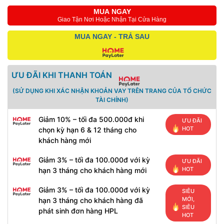
MUA NGAY
Giao Tận Nơi Hoặc Nhận Tại Cửa Hàng
MUA NGAY - TRẢ SAU
ƯU ĐÃI KHI THANH TOÁN
(SỬ DỤNG KHI XÁC NHẬN KHOẢN VAY TRÊN TRANG CỦA TỔ CHỨC
TÀI CHÍNH)
Giảm 10% – tối đa 500.000đ khi
ƯU ĐÃI
HOT
chọn kỳ hạn 6 & 12 tháng cho
khách hàng mới
Giảm 3% – tối đa 100.000đ với kỳ
ƯU ĐÃI
HOT
hạn 3 tháng cho khách hàng mới
Giảm 3% – tối đa 100.000đ với kỳ
SIÊU
MỚI,
hạn 3 tháng cho khách hàng đã
SIÊU
phát sinh đơn hàng HPL
HOT