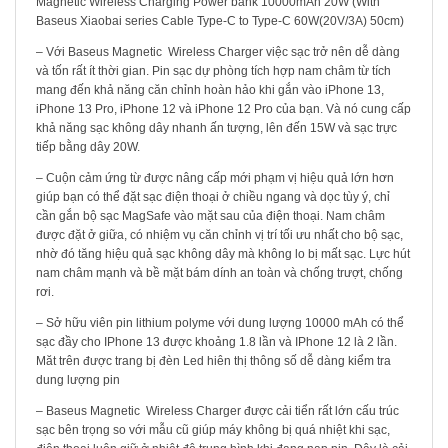
Magnetic Wireless Charging Power bank 10000mAh 20W (With
Baseus Xiaobai series Cable Type-C to Type-C 60W(20V/3A) 50cm)
– Với Baseus Magnetic Wireless Charger việc sạc trở nên dễ dàng
và tốn rất ít thời gian. Pin sạc dự phòng tích hợp nam châm từ tích
mang đến khả năng căn chỉnh hoàn hảo khi gắn vào iPhone 13,
iPhone 13 Pro, iPhone 12 và iPhone 12 Pro của bạn. Và nó cung cấp
khả năng sạc không dây nhanh ấn tượng, lên đến 15W và sạc trực
tiếp bằng dây 20W.
– Cuộn cảm ứng từ được nâng cấp mới phạm vị hiệu quả lớn hơn
giúp bạn có thể đặt sạc điện thoại ở chiều ngang và dọc tùy ý, chỉ
cần gắn bộ sạc MagSafe vào mặt sau của điện thoại. Nam châm
được đặt ở giữa, có nhiệm vụ căn chỉnh vị trí tối ưu nhất cho bộ sạc,
nhờ đó tăng hiệu quả sạc không dây mà không lo bị mất sạc. Lực hút
nam châm mạnh và bề mặt bám dính an toàn và chống trượt, chống
rơi.
– Sở hữu viên pin lithium polyme với dung lượng 10000 mAh có thể
sạc đầy cho IPhone 13 được khoảng 1.8 lần và IPhone 12 là 2 lần.
Măt trên được trang bị đèn Led hiên thị thông số dễ dàng kiểm tra
dung lượng pin
– Baseus Magnetic Wireless Charger được cải tiển rất lớn cấu trúc
sạc bên trọng so với mẫu cũ giúp máy không bị quá nhiệt khi sạc,