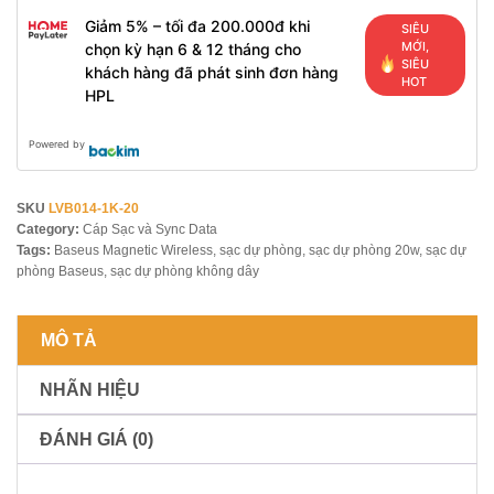
Giảm 5% – tối đa 200.000đ khi
SIÊU
MỚI,
chọn kỳ hạn 6 & 12 tháng cho
SIÊU
khách hàng đã phát sinh đơn hàng
HOT
HPL
Powered by
SKU
LVB014-1K-20
Category:
Cáp Sạc và Sync Data
Tags:
Baseus Magnetic Wireless
,
sạc dự phòng
,
sạc dự phòng 20w
,
sạc dự
phòng Baseus
,
sạc dự phòng không dây
MÔ TẢ
NHÃN HIỆU
ĐÁNH GIÁ (0)