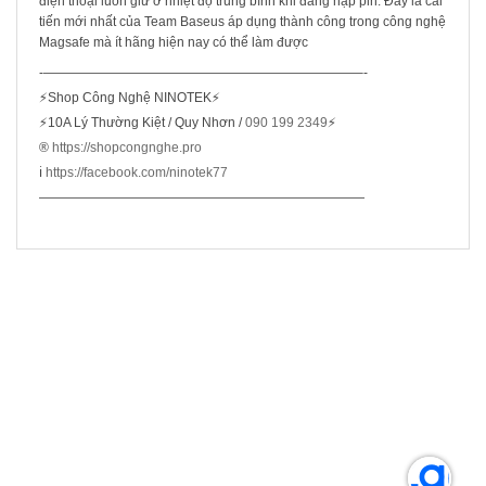
điện thoại luôn giữ ở nhiệt độ trung bình khi đang nạp pin. Đây là cải
tiến mới nhất của Team Baseus áp dụng thành công trong công nghệ
Magsafe mà ít hãng hiện nay có thể làm được
-————————————————————————–-
⚡Shop Công Nghệ NINOTEK⚡
⚡10A Lý Thường Kiệt / Quy Nhơn /
090 199 2349
⚡
®️
https://shopcongnghe.pro
ℹ️
https://facebook.com/ninotek77
—————————————————————————
SẢN PHẨM LIÊN QUAN