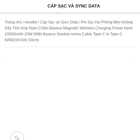
CÁP SẠC VÀ SYNC DATA
Trang chủ
/
ninotek
/
Cáp Sạc và Sync Data
/ Pin Sạc Dự Phòng Mini Không
Dây Tích Hợp Nam Châm Baseus Magnetic Wireless Charging Power bank
10000mAh 20W (With Baseus Xiaobai series Cable Type-C to Type-C
60W(20V/3A) 50cm)