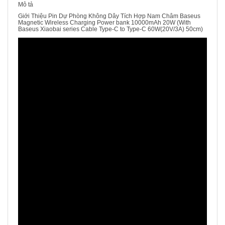
Mô tả
Giới Thiệu Pin Dự Phòng Không Dây Tích Hợp Nam Châm Baseus
Magnetic Wireless Charging Power bank 10000mAh 20W (With
Baseus Xiaobai series Cable Type-C to Type-C 60W(20V/3A) 50cm)