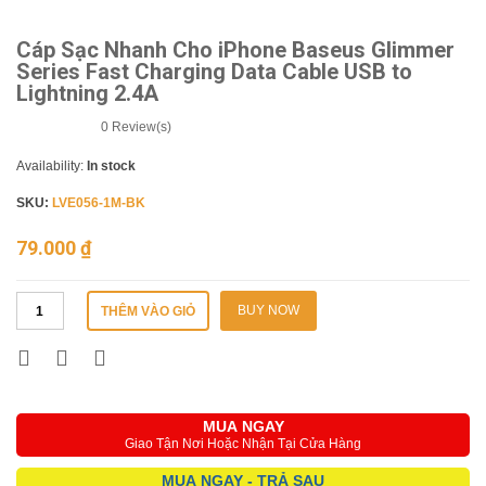
Cáp Sạc Nhanh Cho iPhone Baseus Glimmer
Series Fast Charging Data Cable USB to
Lightning 2.4A
0
Review(s)
Availability:
In stock
SKU:
LVE056-1M-BK
79.000
₫
BUY NOW
THÊM VÀO GIỎ
MUA NGAY
Giao Tận Nơi Hoặc Nhận Tại Cửa Hàng
MUA NGAY - TRẢ SAU