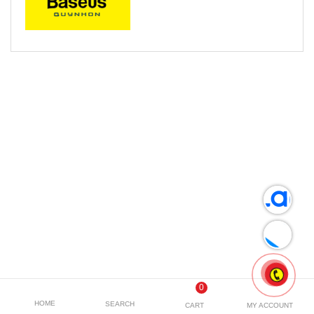
SẢN PHẨM LIÊN QUAN
0
HOME
SEARCH
CART
MY ACCOUNT