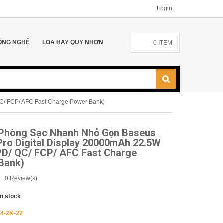
Login
ÔNG NGHỆ
LOA HAY QUY NHƠN
0
ITEM
C/ FCP/ AFC Fast Charge Power Bank)
 Phòng Sạc Nhanh Nhỏ Gọn Baseus
Pro Digital Display 20000mAh 22.5W
PD/ QC/ FCP/ AFC Fast Charge
Bank)
0
Review(s)
In stock
4-2K-22