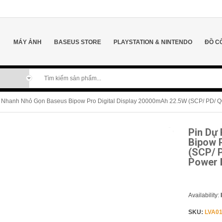
MÁY ẢNH
BASEUS STORE
PLAYSTATION & NINTENDO
ĐỒ C
 Nhanh Nhỏ Gọn Baseus Bipow Pro Digital Display 20000mAh 22.5W (SCP/ PD/ Q
Pin Dự
Bipow 
(SCP/ 
Power 
Availability:
SKU:
LVA01