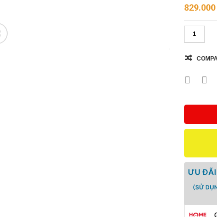
829.00
🔍
COMP
ƯU ĐÃI
(SỬ DỤ