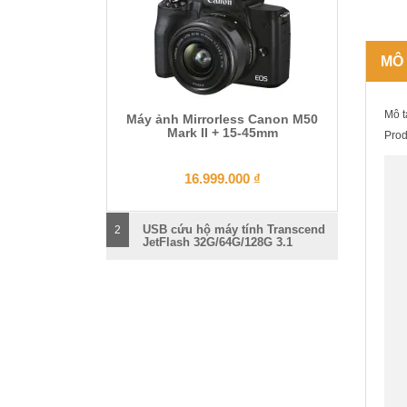
MÔ
Mô t
Máy ảnh Mirrorless Canon M50
Mark II + 15-45mm
Prod
16.999.000
₫
USB cứu hộ máy tính Transcend
2
JetFlash 32G/64G/128G 3.1