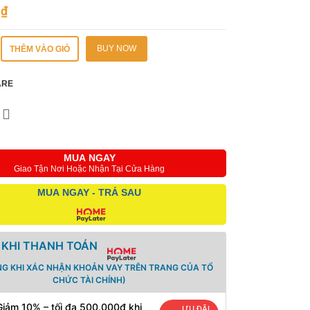
0
₫
BUY NOW
THÊM VÀO GIỎ
ARE
MUA NGAY
Giao Tận Nơi Hoặc Nhận Tại Cửa Hàng
MUA NGAY - TRẢ SAU
 KHI THANH TOÁN
NG KHI XÁC NHẬN KHOẢN VAY TRÊN TRANG CỦA TỔ
CHỨC TÀI CHÍNH)
Giảm 10% – tối đa 500.000đ khi
ƯU ĐÃI