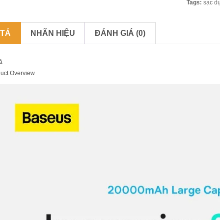
Tags:
sạc d
 TẢ
NHÃN HIỆU
ĐÁNH GIÁ (0)
ả
uct Overview