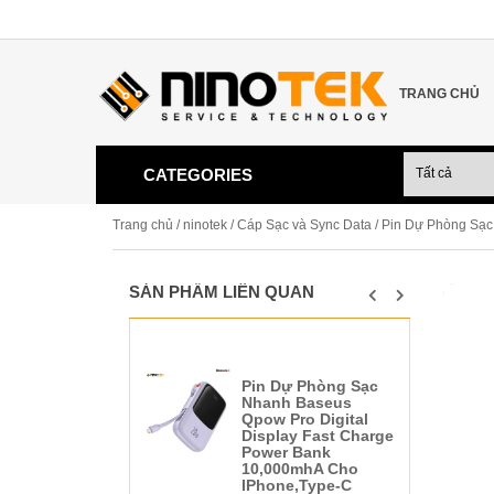
TRANG CHỦ
CATEGORIES
Trang chủ
/
ninotek
/
Cáp Sạc và Sync Data
/ Pin Dự Phòng Sạc
SẢN PHẨM LIÊN QUAN
Pin Dự Phòng Sạc
Nhanh Baseus
Qpow Pro Digital
Display Fast Charge
Power Bank
10,000mhA Cho
IPhone,Type-C