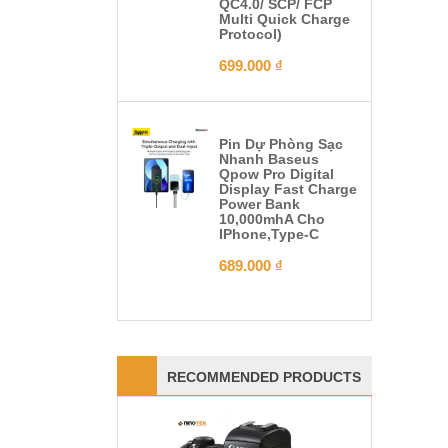
QC4.0/ SCP/ FCP
Multi Quick Charge
Protocol)
699.000
₫
Pin Dự Phòng Sạc
Nhanh Baseus
Qpow Pro Digital
Display Fast Charge
Power Bank
10,000mhA Cho
IPhone,Type-C
689.000
₫
RECOMMENDED PRODUCTS