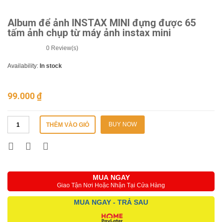
Album để ảnh INSTAX MINI đựng được 65
tấm ảnh chụp từ máy ảnh instax mini
0
Review(s)
Availability:
In stock
99.000
₫
BUY NOW
THÊM VÀO GIỎ
MUA NGAY
Giao Tận Nơi Hoặc Nhận Tại Cửa Hàng
MUA NGAY - TRẢ SAU