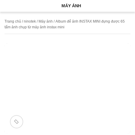
MÁY ẢNH
Trang chủ
/
ninotek
/
Máy ảnh
/ Album để ảnh INSTAX MINI đựng được 65
tấm ảnh chụp từ máy ảnh instax mini
🔍