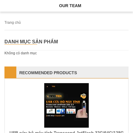
OUR TEAM
Trang chủ
DANH MỤC SẢN PHẨM
Không có danh mục
RECOMMENDED PRODUCTS
USB cứu hộ máy tính Transcend JetFlash 32G/64G/128G