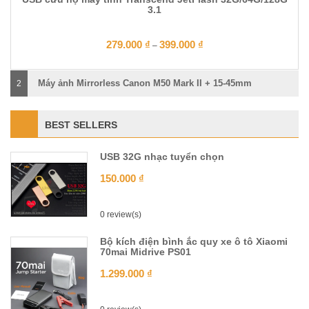
3.1
279.000
₫
399.000
₫
–
Máy ảnh Mirrorless Canon M50 Mark II + 15-45mm
2
BEST SELLERS
USB 32G nhạc tuyển chọn
150.000
₫
0 review(s)
Bộ kích điện bình ắc quy xe ô tô Xiaomi
70mai Midrive PS01
1.299.000
₫