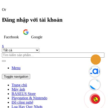
Or
Đăng nhập với tài khoản
Facebook
Google
x
Menu
Toggle navigation
Trang chủ
Máy ảnh
BASEUS Store
Playstation & Nintendo
Đồ công nghệ
Loa Hay Quy Nhơn