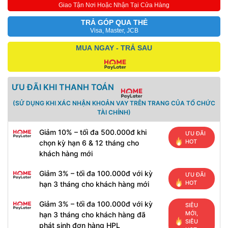
Giao Tận Nơi Hoặc Nhận Tại Cửa Hàng
TRẢ GÓP QUA THẺ
Visa, Master, JCB
MUA NGAY - TRẢ SAU
ƯU ĐÃI KHI THANH TOÁN
(SỬ DỤNG KHI XÁC NHẬN KHOẢN VAY TRÊN TRANG CỦA TỔ CHỨC
TÀI CHÍNH)
Giảm 10% – tối đa 500.000đ khi
ƯU ĐÃI
HOT
chọn kỳ hạn 6 & 12 tháng cho
khách hàng mới
Giảm 3% – tối đa 100.000đ với kỳ
ƯU ĐÃI
HOT
hạn 3 tháng cho khách hàng mới
Giảm 3% – tối đa 100.000đ với kỳ
SIÊU
MỚI,
hạn 3 tháng cho khách hàng đã
SIÊU
phát sinh đơn hàng HPL