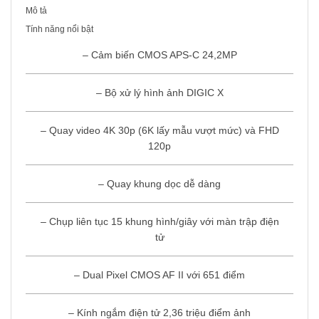
Mô tả
Tính năng nổi bật
– Cảm biến CMOS APS-C 24,2MP
– Bộ xử lý hình ảnh DIGIC X
– Quay video 4K 30p (6K lấy mẫu vượt mức) và FHD
120p
– Quay khung dọc dễ dàng
– Chụp liên tục 15 khung hình/giây với màn trập điện
tử
– Dual Pixel CMOS AF II với 651 điểm
– Kính ngắm điện tử 2,36 triệu điểm ảnh