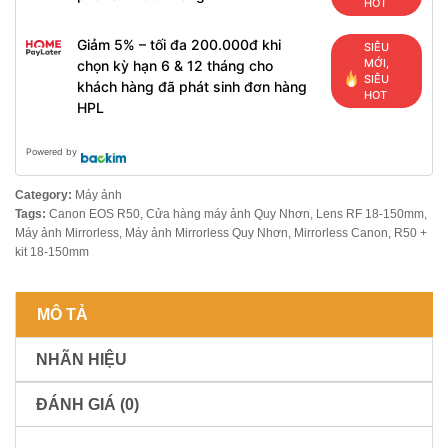
HOT
Giảm 5% – tối đa 200.000đ khi
SIÊU
MỚI,
chọn kỳ hạn 6 & 12 tháng cho
SIÊU
khách hàng đã phát sinh đơn hàng
HOT
HPL
Powered by
Category:
Máy ảnh
Tags:
Canon EOS R50
,
Cửa hàng máy ảnh Quy Nhơn
,
Lens RF 18-150mm
,
Máy ảnh Mirrorless
,
Máy ảnh Mirrorless Quy Nhơn
,
Mirrorless Canon
,
R50 +
kit 18-150mm
MÔ TẢ
NHÃN HIỆU
ĐÁNH GIÁ (0)