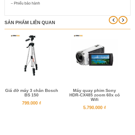
– Phiếu bảo hành
SẢN PHẨM LIÊN QUAN
Giá đỡ máy 3 chân Bosch
Máy quay phim Sony
Đa
BS 150
HDR-CX485 zoom 60x có
Wifi
799.000
₫
5.790.000
₫