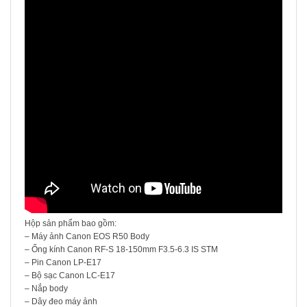
Hộp sản phẩm bao gồm:
– Máy ảnh Canon EOS R50 Body
– Ống kính Canon RF-S 18-150mm F3.5-6.3 IS STM
– Pin Canon LP-E17
– Bộ sạc Canon LC-E17
– Nắp body
– Dây đeo máy ảnh