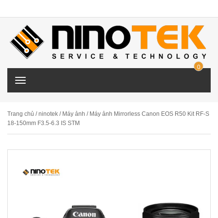
0
ITE
T
M
o
g
g
Trang chủ
/
ninotek
/
Máy ảnh
/ Máy ảnh Mirrorless Canon EOS R50 Kit RF-S
l
18-150mm F3.5-6.3 IS STM
e
n
a
v
i
g
a
t
i
o