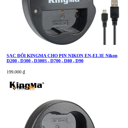
SẠC ĐÔI KINGMA CHO PIN NIKON EN-EL3E Nikon
D200 , D300 , D300S , D700 , D80 , D90
199.000
₫