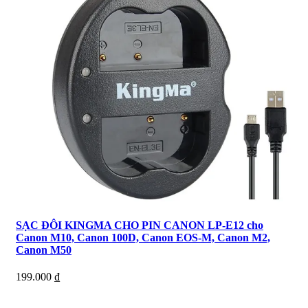
SẠC ĐÔI KINGMA CHO PIN CANON LP-E12 cho
Canon M10, Canon 100D, Canon EOS-M, Canon M2,
Canon M50
199.000
₫