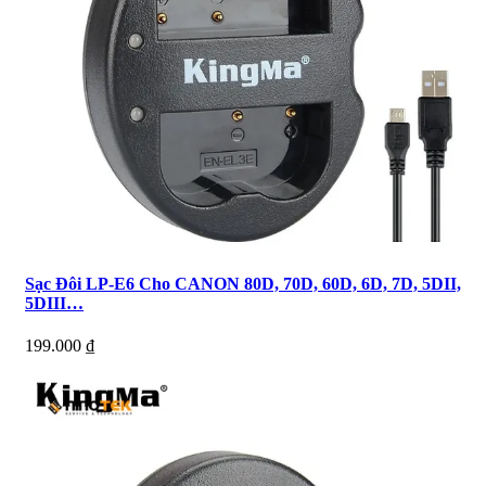
Sạc Đôi LP-E6 Cho CANON 80D, 70D, 60D, 6D, 7D, 5DII,
5DIII…
199.000
₫