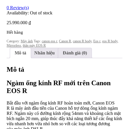
0
Review(s)
Availability:
Out of stock
25.990.000
₫
Hết hàng
Category:
Máy ảnh
Tags:
canon eos r
,
Canon R
,
canon R body
,
Eos r
,
eos R body
,
Mirrorless
,
thân máy EOS R
Mô tả
Nhãn hiệu
Đánh giá (0)
Mô tả
Ngàm ống kính RF mới trên Canon
EOS R
Bắt đầu với ngàm ống kính RF hoàn toàn mới, Canon EOS
R là máy ảnh đầu tiên của Canon hỗ trợ dòng ống kính ngàm
RF. Ngàm này có đường kính rộng 54mm và khoảng cách mặt
bích ngắn 20 mm, giúp thúc đẩy khả năng thiết kế các ống kính
vừa nhanh hơn vừa nhỏ hơn so với các loại tương đương
của máy ảnh DSLR.