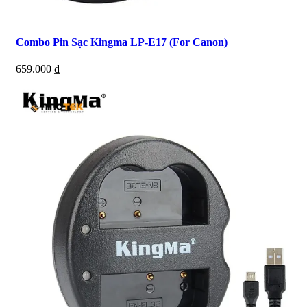
Combo Pin Sạc Kingma LP-E17 (For Canon)
659.000
₫