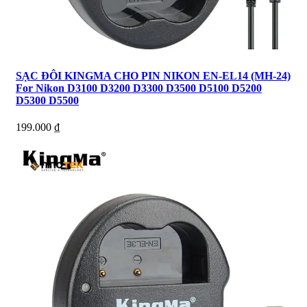
SẠC ĐÔI KINGMA CHO PIN NIKON EN-EL14 (MH-24)
For Nikon D3100 D3200 D3300 D3500 D5100 D5200
D5300 D5500
199.000
₫