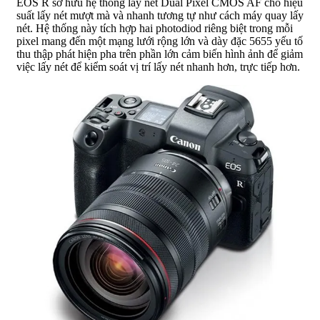
EOS R sở hữu hệ thống lấy nét Dual Pixel CMOS AF cho hiệu
suất lấy nét mượt mà và nhanh tương tự như cách máy quay lấy
nét. Hệ thống này tích hợp hai photodiod riêng biệt trong mỗi
pixel mang đến một mạng lưới rộng lớn và dày đặc 5655 yếu tố
thu thập phát hiện pha trên phần lớn cảm biến hình ảnh để giảm
việc lấy nét để kiểm soát vị trí lấy nét nhanh hơn, trực tiếp hơn.