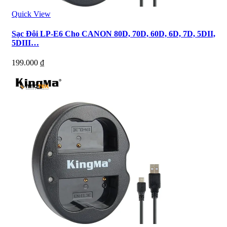
Quick View
Sạc Đôi LP-E6 Cho CANON 80D, 70D, 60D, 6D, 7D, 5DII,
5DIII…
199.000
₫