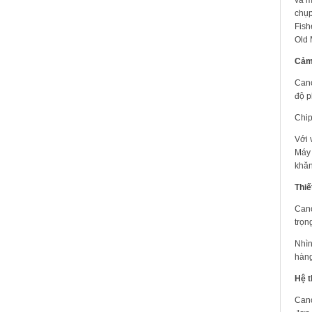
chụp
Fish
Old 
Cảm
Cano
độ p
Chip
Với 
Máy 
khăn
Thiế
Cano
trọn
Nhìn
hàng
Hệ t
Cano