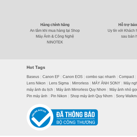
Hàng chính hãng
Hỗ trợ bả
An tâm khi mua hàng tại Shop
Uy tín với Khách 
Máy Ảnh & Công Nghệ
sau bán 
NINOTEK
Hot Tags
Baseus
Canon EF
Canon EOS
combo sạc nhanh
Compact
Lens Nikon
Lens Sigma
Mirrorless
MÁY ẢNH SONY
Máy ng
máy ảnh du lịch
Máy ảnh Mirrorless Quy Nhơn
Máy ảnh nhỏ gọ
Pin máy ảnh
Pin Nikon
Shop máy ảnh Quy Nhơn
Sony Walkm