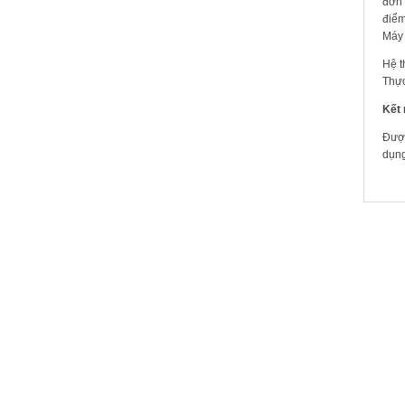
đơn 
điểm
Máy 
Hệ t
Thực
Kết 
Được
dụng
SẢN 