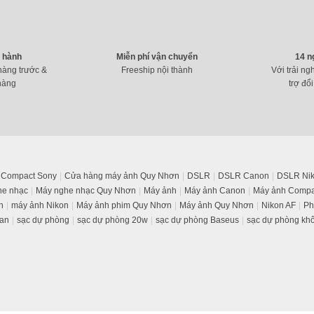
o hành
Miễn phí vận chuyển
14 n
hàng trước &
Freeship nội thành
Với trải ng
Combo Pin Sạc Kingma KM-FW50 (
hàng
trợ đổi
659.000
₫
Compact Sony
Cửa hàng máy ảnh Quy Nhơn
DSLR
DSLR Canon
DSLR Ni
he nhạc
Máy nghe nhạc Quy Nhơn
Máy ảnh
Máy ảnh Canon
Máy ảnh Compa
n
máy ảnh Nikon
Máy ảnh phim Quy Nhơn
Máy ảnh Quy Nhơn
Nikon AF
Ph
an
sạc dự phòng
sạc dự phòng 20w
sạc dự phòng Baseus
sạc dự phòng kh