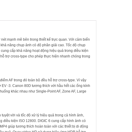
y nét mạnh mẽ bên trong thiết kế trực quan. Với cảm biến
 khả năng chụp ảnh có độ phân giải cao. Tốc độ chụp
 cung cấp khả năng hoạt động hiệu quả trong điều kiện
 hỗ trợ cross-type cho phép thực hiện nhanh chóng trong
điểm AF trong đó toàn bộ đều hỗ trợ cross-type. Vì vậy
ở EV -3. Canon 80D tương thích với hầu hết các ống kính
nh huống khác nhau như Single-Point AF, Zone AF, Large
tuyệt vời và tốc độ xử lý hiệu quả trong cả hình ảnh,
ong điều kiện ISO 12800. DIGIC 6 cung cấp hình ảnh có
MP4 giúp tương thích hoàn toàn với các thiết bị di động
iệu quả. Quay video HD sử dụng hiệu ứng HDR hỗ trợ