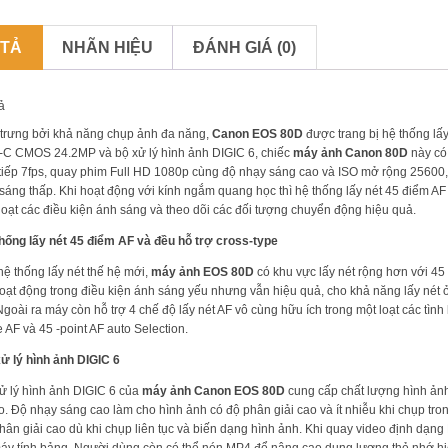
 TẢ
NHÃN HIỆU
ĐÁNH GIÁ (0)
ả
trưng bởi khả năng chụp ảnh đa năng,
Canon EOS 80D
được trang bị hệ thống lấ
C CMOS 24.2MP và bộ xử lý hình ảnh DIGIC 6, chiếc
máy ảnh Canon 80D
này có
 tiếp 7fps, quay phim Full HD 1080p cùng độ nhạy sáng cao và ISO mở rộng 25600,
sáng thấp. Khi hoạt động với kính ngắm quang học thì hệ thống lấy nét 45 điểm AF
loạt các điều kiện ánh sáng và theo dõi các đối tượng chuyển động hiệu quả.
hống lấy nét 45 điểm AF và đều hỗ trợ cross-type
hệ thống lấy nét thế hệ mới,
máy ảnh EOS 80D
có khu vực lấy nét rộng hơn với 45 
oạt động trong điều kiện ánh sáng yếu nhưng vẫn hiệu quả, cho khả năng lấy nét 
Ngoài ra máy còn hỗ trợ 4 chế độ lấy nét AF vô cùng hữu ích trong một loạt các tì
 AF và 45 -point AF auto Selection.
ử lý hình ảnh DIGIC 6
ử lý hình ảnh DIGIC 6 của
máy ảnh Canon EOS 80D
cung cấp chất lượng hình ảnh 
o. Độ nhạy sáng cao làm cho hình ảnh có độ phân giải cao và ít nhiễu khi chụp tr
hân giải cao dù khi chụp liên tục và biến dạng hình ảnh. Khi quay video định dạng 
áy tính bảng. Người dùng còn có thể nén MP4 để nâng cao dung lượng thẻ nhớ h