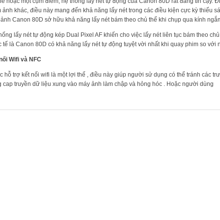
lẻ hoặc một cụm điểm, hệ thống lấy nét tự động của Canon 80D rất đáng tin cậy. Đi
 ảnh khác, điều này mang đến khả năng lấy nét trong các điều kiện cực kỳ thiếu s
ảnh Canon 80D sở hữu khả năng lấy nét bám theo chủ thể khi chụp qua kính ngắm
hống lấy nét tự động kép Dual Pixel AF khiến cho việc lấy nét liên tục bám theo chủ
 tế là Canon 80D có khả năng lấy nét tự động tuyệt vời nhất khi quay phim so vớ
nối Wifi và NFC
 hỗ trợ kết nối wifi là một lợi thế , điều này giúp người sử dụng có thể tránh các
 cap truyền dữ liệu xung vào máy ảnh làm chập và hỏng hóc . Hoặc người dùng
PHẨM LIÊN QUAN