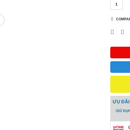
COMPA
🔍
ƯU ĐÃI
(SỬ DỤ