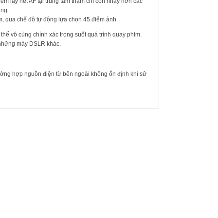
ểm lấy nét AF tại trung tâm thậm chí còn nhạy hơn các
áng.
, qua chế độ tự động lựa chọn 45 điểm ảnh.
 thể vô cùng chính xác trong suốt quá trình quay phim.
i những máy DSLR khác.
 trường hợp nguồn điện từ bên ngoài không ổn định khi sử