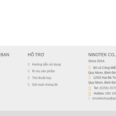
Combo Pin Sạc Kingma LP-E17 (F
659.000
₫
 BẠN
HỖ TRỢ
NINOTEK CO.
Since 2014.
Hướng dẫn sử dụng
80 Lê Công Miễn
Rì viu sản phẩm
Quy Nhơn, Bình Địn
125/2 Hai Bà Trư
Thủ thuật hay
Quy Nhơn, Bình Địn
Gửi mail chúng tôi
Tel:
(0256) 357
Hotline:
090 19
ninotekshop@gm