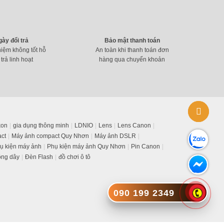
gày đổi trả
Bảo mật thanh toán
hiệm không tốt hỗ
An toàn khi thanh toán đơn
For Sony)
 trả linh hoạt
hàng qua chuyển khoản
kon
gia dụng thông minh
LDNIO
Lens
Lens Canon
ct
Máy ảnh compact Quy Nhơn
Máy ảnh DSLR
ụ kiện máy ảnh
Phụ kiện máy ảnh Quy Nhơn
Pin Canon
ông dây
Đèn Flash
đồ chơi ô tô
090 199 2349