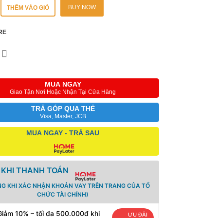
BUY NOW
THÊM VÀO GIỎ
RE
MUA NGAY
Giao Tận Nơi Hoặc Nhận Tại Cửa Hàng
TRẢ GÓP QUA THẺ
Visa, Master, JCB
MUA NGAY - TRẢ SAU
 KHI THANH TOÁN
NG KHI XÁC NHẬN KHOẢN VAY TRÊN TRANG CỦA TỔ
CHỨC TÀI CHÍNH)
Giảm 10% – tối đa 500.000đ khi
ƯU ĐÃI