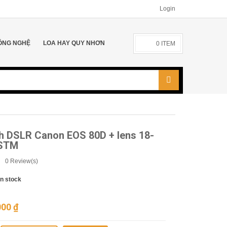
Login
ÔNG NGHỆ
LOA HAY QUY NHƠN
0
ITEM
h DSLR Canon EOS 80D + lens 18-
STM
0
Review(s)
In stock
000
₫