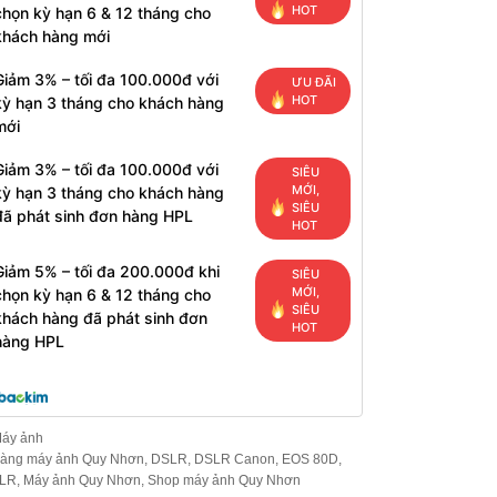
HOT
chọn kỳ hạn 6 & 12 tháng cho
khách hàng mới
Giảm 3% – tối đa 100.000đ với
ƯU ĐÃI
HOT
kỳ hạn 3 tháng cho khách hàng
mới
Giảm 3% – tối đa 100.000đ với
SIÊU
MỚI,
kỳ hạn 3 tháng cho khách hàng
SIÊU
đã phát sinh đơn hàng HPL
HOT
Giảm 5% – tối đa 200.000đ khi
SIÊU
MỚI,
chọn kỳ hạn 6 & 12 tháng cho
SIÊU
khách hàng đã phát sinh đơn
HOT
hàng HPL
áy ảnh
àng máy ảnh Quy Nhơn
,
DSLR
,
DSLR Canon
,
EOS 80D
,
SLR
,
Máy ảnh Quy Nhơn
,
Shop máy ảnh Quy Nhơn