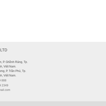
or Canon)
,LTD
, P. Ghềnh Ráng, Tp.
h, Việt Nam.
ng, P. Trần Phú, Tp.
h, Việt Nam.
9 888
9 2349
ail.com