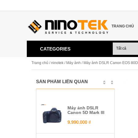
TRANG CHỦ
CATEGORIES
Trang chủ
/
ninotek
/
Máy ảnh
/ Máy ảnh DSLR Canon EOS 80D
SẢN PHẨM LIÊN QUAN
Máy ảnh DSLR
Canon 5D Mark III
9.990.000
₫