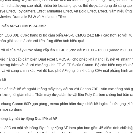
 ảnh chất lượng cao nhất, nhiều bộ lọc sáng tạo có thể được áp dụng để sáng tạo 
eye Effect, Toy camera Effect, Miniature Effect, Art Bold Effect, Effect. Năm hiệ
Movies, Dramatic B&W và Miniature Effect.
 biến APS-C CMOS 24.2MP
n EOS 80D được trang bị bộ cảm biến APS-C CMOS 24.2 MP ( cao hơn so với 70D
hân giải cao mà còn cải tiến từng điểm ảnh hiệu quả.
 xử lý của máy được nâng cấp lên DIGIC 6, cho dải ISO100–16000 (Video ISO 10
việc nâng cấp cảm biến Dual Pixel CMOS AF cho phép khả năng lấy nét AF nhanh 
tương thích với tất cả các ống kính EF và EF-S của Canon. Bộ cảm biến này có khả
 và vô cùng chính xác, với độ bao phủ AF rộng lên khoảng 80% mặt phẳng hình ản
t kế
n đã thiết kế vẻ ngoài không mấy thay đổi so với Canon 70D , vẫn vóc dáng nhỏ g
g lượng tối giản nhất . Thân máy được làm từ vật liệu Poly Carbon chống bụi bẩn c
 chung Canon 80D gọn gàng , menu phím bấm được thiết kế logic dễ sử dụng ,đi
 mới sử dụng
hống lấy nét tự động Dual Pixel AF
n 80D có một hệ thống lấy nét tự động AF theo pha bao gồm 45 điểm ảnh chữ thậ