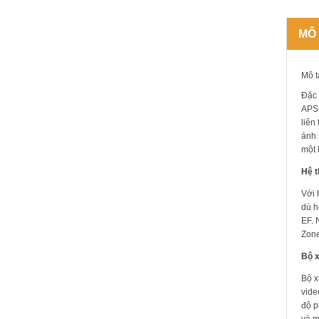
MÔ
Mô t
Đặc 
APS-
liên
ánh 
một 
Hệ t
Với 
dù h
EF. 
Zone
Bộ x
Bộ x
vide
độ p
và m