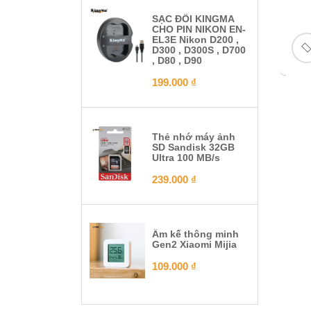
SẠC ĐÔI KINGMA
CHO PIN NIKON EN-
EL3E Nikon D200 ,
D300 , D300S , D700
, D80 , D90
199.000
₫
Thẻ nhớ máy ảnh
SD Sandisk 32GB
Ultra 100 MB/s
239.000
₫
Ẩm kế thông minh
Gen2 Xiaomi Mijia
109.000
₫