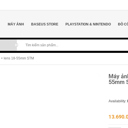
MÁY ẢNH
BASEUS STORE
PLAYSTATION & NINTENDO
ĐỒ C
 + lens 18-55mm STM
Máy ản
55mm 
Availability:
13.690.