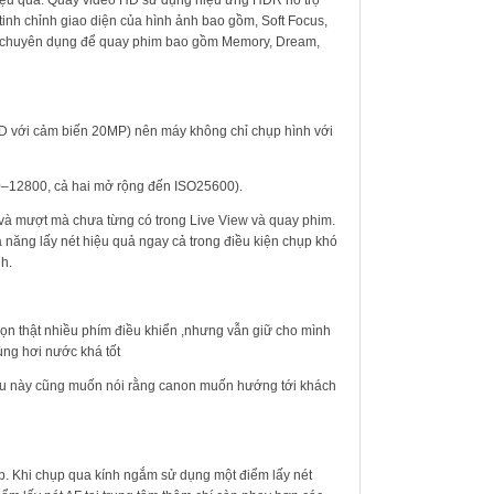
tinh chỉnh giao diện của hình ảnh bao gồm, Soft Focus,
u ứng chuyên dụng để quay phim bao gồm Memory, Dream,
 với cảm biến 20MP) nên máy không chỉ chụp hình với
0–12800, cả hai mở rộng đến ISO25600).
và mượt mà chưa từng có trong Live View và quay phim.
 năng lấy nét hiệu quả ngay cả trong điều kiện chụp khó
h.
ọn thật nhiều phím điều khiển ,nhưng vẫn giữ cho mình
ùng hơi nước khá tốt
ều này cũng muốn nói rằng canon muốn hướng tới khách
p. Khi chụp qua kính ngắm sử dụng một điểm lấy nét