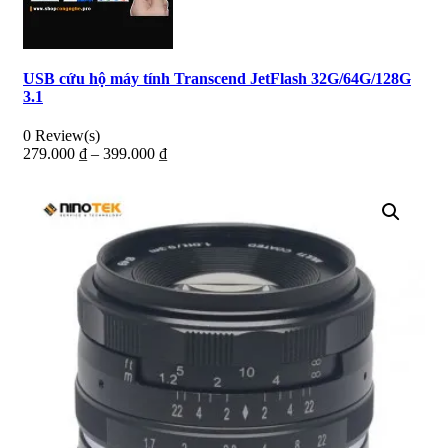
USB cứu hộ máy tính Transcend JetFlash 32G/64G/128G
3.1
0 Review(s)
279.000
₫
–
399.000
₫