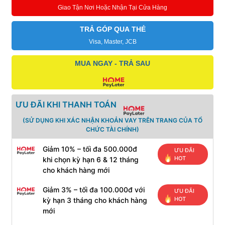
for
Giao Tận Nơi Hoặc Nhận Tại Cửa Hàng
Sony
số
lượng
TRẢ GÓP QUA THẺ
Visa, Master, JCB
MUA NGAY - TRẢ SAU
ƯU ĐÃI KHI THANH TOÁN
(SỬ DỤNG KHI XÁC NHẬN KHOẢN VAY TRÊN TRANG CỦA TỔ
CHỨC TÀI CHÍNH)
Giảm 10% – tối đa 500.000đ
ƯU ĐÃI
HOT
khi chọn kỳ hạn 6 & 12 tháng
cho khách hàng mới
Giảm 3% – tối đa 100.000đ với
ƯU ĐÃI
HOT
kỳ hạn 3 tháng cho khách hàng
mới