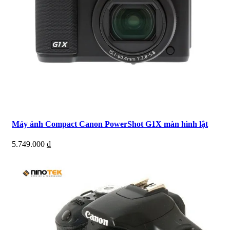
Máy ảnh Compact Canon PowerShot G1X màn hình lật
5.749.000
₫