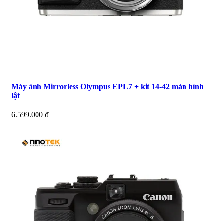
Máy ảnh Mirrorless Olympus EPL7 + kit 14-42 màn hình
lật
6.599.000
₫