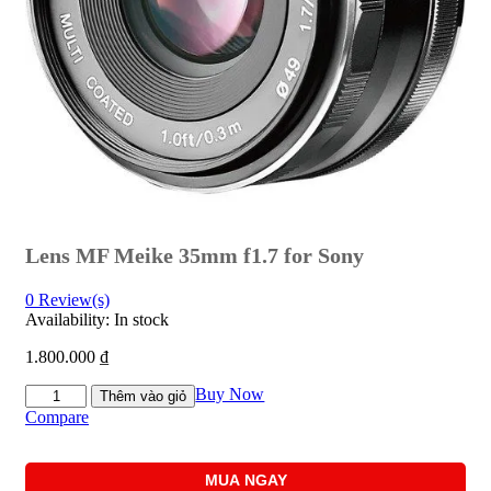
Lens MF Meike 35mm f1.7 for Sony
0
Review(s)
Availability:
In stock
1.800.000
₫
Lens
Buy Now
Thêm vào giỏ
MF
Compare
Meike
35mm
f1.7
MUA NGAY