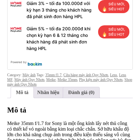
Giảm 3% – tối đa 100.000đ với
SIÊU MỚI,
SIÊU HOT
kỳ hạn 3 tháng cho khách hàng
đã phát sinh đơn hàng HPL
Giảm 5% – tối đa 200.000đ khi
SIÊU MỚI,
SIÊU HOT
chọn kỳ hạn 6 & 12 tháng cho
khách hàng đã phát sinh đơn
hàng HPL
Powered by
Category:
Máy ảnh
Tags:
35mm f1.7
,
Cửa hàng máy ảnh Quy Nhơn
,
Lens
,
Lens
MF
,
Máy ảnh Quy Nhơn
,
Meike
,
Meike 35mm
,
Phụ kiện máy ảnh Quy Nhơn
,
Shop
máy ảnh Quy Nhơn
Mô tả
Nhãn hiệu
Đánh giá (0)
Mô tả
Meike 35mm f/1.7 for Sony là một ống kính lấy nét thủ công
có thiết kế vỏ ngoài bằng kim loại chắc chắn. Sở hữu khẩu độ
lớn cho khả năng chụp ảnh trong điều kiện thiếu sáng vô cùng