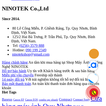
NINOTEK Co.,Ltd
Since 2014.
80 Lê Công Miễn, P. Ghềnh Ráng, Tp. Quy Nhơn, Bình
Định, Việt Nam.
125/2 Hai Bà Trưng, P. Trần Phú, Tp. Quy Nhơn, Bình
Định, Việt Nam.
Tel:
(0256) 3579 888
Hotline:
090 199 2349
ninotekshop@gmail.com
Hàng chính hãng
An tâm khi mua hàng tại Shop Máy Ảnh & Công
Nghệ NINOTEK
Hỗ trợ bảo hành
Uy tín với Khách hàng trước & sau bán hàng
Miễn phí vận chuyển
Freeship nội thành
14 ngày đổi trả
Với trải nghiệm không tốt hỗ trợ đổi trả linh hoạt
Bảo mật thanh toán
An toàn khi thanh toán đơn hàng qua chuyển
khoản
Hot Tags
Cửa
Baseus
Compact
Compact Sony
Canon EF
Canon EOS
combo sạc nhanh
hàng máy ảnh Quy Nhơn