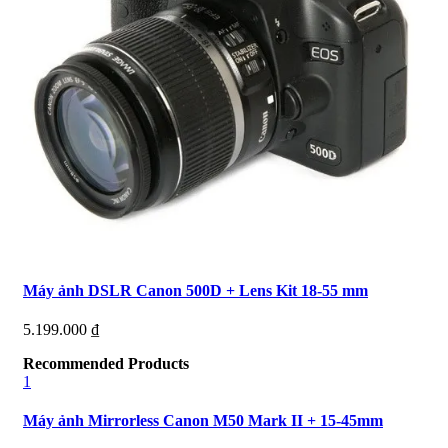
Máy ảnh DSLR Canon 500D + Lens Kit 18-55 mm
5.199.000
₫
Recommended Products
1
Máy ảnh Mirrorless Canon M50 Mark II + 15-45mm