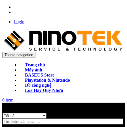
Login
Toggle navigation
Trang chủ
Máy ảnh
BASEUS Store
Playstation & Nintendo
Đồ công nghệ
Loa Hay Quy Nhơn
0
item
Categories