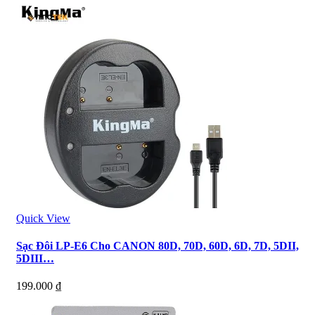
Quick View
Sạc Đôi LP-E6 Cho CANON 80D, 70D, 60D, 6D, 7D, 5DII,
5DIII…
199.000
₫