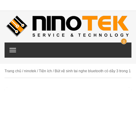
0
ITE
T
M
o
g
g
Trang chủ
/
ninotek
/
Tiện ích
/ Bút vệ sinh tai nghe bluetooth có dây 3 trong 1
l
e
n
a
v
i
g
a
t
i
o