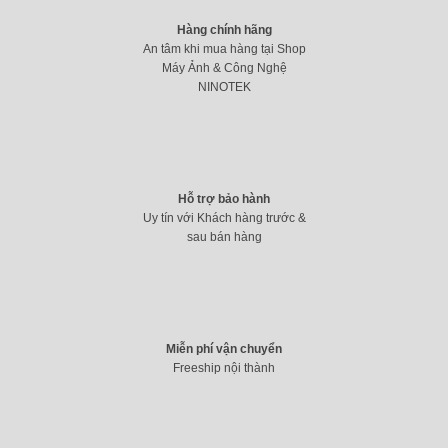
Hàng chính hãng
An tâm khi mua hàng tại Shop
Máy Ảnh & Công Nghệ
NINOTEK
Đèn bàn Xiaomi Mijia Lite chống cận thị (trắng)
419.000
₫
Hỗ trợ bảo hành
Uy tín với Khách hàng trước &
sau bán hàng
Miễn phí vận chuyển
Freeship nội thành