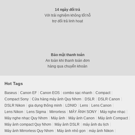
14 ngày đổi trả
Với trải nghiệm không tốt hỗ
trợ đổi trả linh hoạt
Bút thử chất lượng nước TDS Xiaomi Water Quality Tester
(trắng)
189.000
₫
SALE!
-20%
Bảo mật thanh toán
An toàn khi thanh toán đơn
hàng qua chuyển khoản
Hot Tags
Baseus
Canon EF
Canon EOS
combo sạc nhanh
Compact
Compact Sony
Cửa hàng máy ảnh Quy Nhơn
DSLR
DSLR Canon
DSLR Nikon
gia dụng thông minh
LDNIO
Lens
Lens Canon
Lens Nikon
Lens Sigma
Mirrorless
MÁY ẢNH SONY
Máy nghe nhạc
Máy nghe nhạc Quy Nhơn
Máy ảnh
Máy ảnh Canon
Máy ảnh Compact
Máy ảnh compact Quy Nhơn
Máy ảnh DSLR
máy ảnh du lịch
Máy ảnh Mirrorless Quy Nhơn
Máy ảnh nhỏ gọn
máy ảnh Nikon