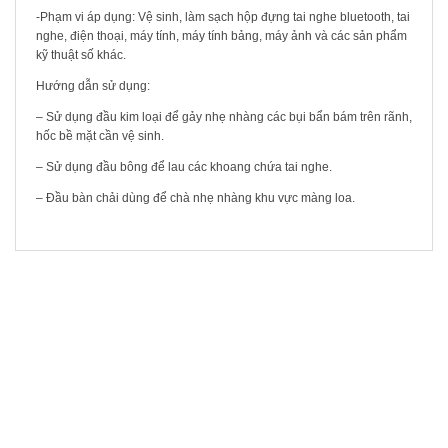
-Phạm vi áp dụng: Vệ sinh, làm sạch hộp đựng tai nghe bluetooth, tai
nghe, điện thoại, máy tính, máy tính bảng, máy ảnh và các sản phẩm
kỹ thuật số khác.
Hướng dẫn sử dụng:
– Sử dụng đầu kim loại để gảy nhẹ nhàng các bụi bẩn bám trên rãnh,
hốc bề mặt cần vệ sinh.
– Sử dụng đầu bông để lau các khoang chứa tai nghe.
– Đầu bàn chải dùng để chà nhẹ nhàng khu vực màng loa.
SẢN PHẨM LIÊN QUAN
SALE!
-9%