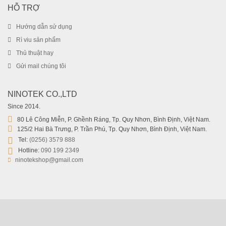
HỖ TRỢ
Hướng dẫn sử dụng
Rì viu sản phẩm
Thủ thuật hay
Gửi mail chúng tôi
Máy khử mùi tủ lạnh thông minh EraClean CW-BS01
NINOTEK CO.,LTD
599.000
₫
Since 2014.
679.000
₫
80 Lê Công Miễn, P. Ghềnh Ráng, Tp. Quy Nhơn, Bình Định, Việt Nam.
125/2 Hai Bà Trưng, P. Trần Phú, Tp. Quy Nhơn, Bình Định, Việt Nam.
Tel:
(0256) 3579 888
Hotline:
090 199 2349
ninotekshop@gmail.com