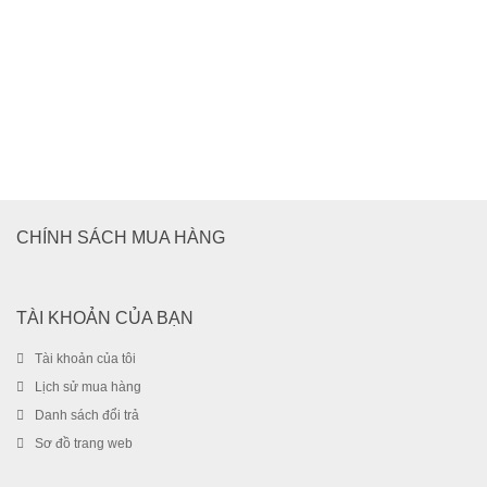
Bàn phím Nam Châm Baseus Brilliance Original Keyboard
CHÍNH SÁCH MUA HÀNG
Case Pro cho iPad Pro 11/12 inch/ iPad Air
2.990.000
₫
3.299.000
₫
SALE!
TÀI KHOẢN CỦA BẠN
-12%
Tài khoản của tôi
Lịch sử mua hàng
Danh sách đổi trả
Sơ đồ trang web