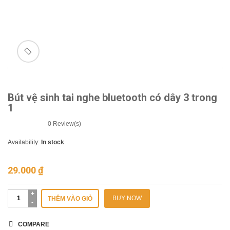
n
🔍
Bút vệ sinh tai nghe bluetooth có dây 3 trong
1
0
Review(s)
Availability:
In stock
29.000
₫
BUY NOW
THÊM VÀO GIỎ
COMPARE