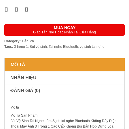
MUA NGAY
Giao Tận Nơi Hoặc Nhận Tại Cửa Hàng
Category:
Tiện ích
Tags:
3 trong 1
,
Bút vệ sinh
,
Tai nghe Bluetooth
,
vệ sinh tai nghe
MÔ TẢ
NHÃN HIỆU
ĐÁNH GIÁ (0)
Mô tả
Mô Tả Sản Phẩm
Bút Vệ Sinh Tai Nghe Làm Sạch tai nghe Bluetooth Không Dây Điện
Thoại Máy Ảnh 3 Trong 1 Cao Cấp Không Bụi Bẩn Hộp Đựng Loa