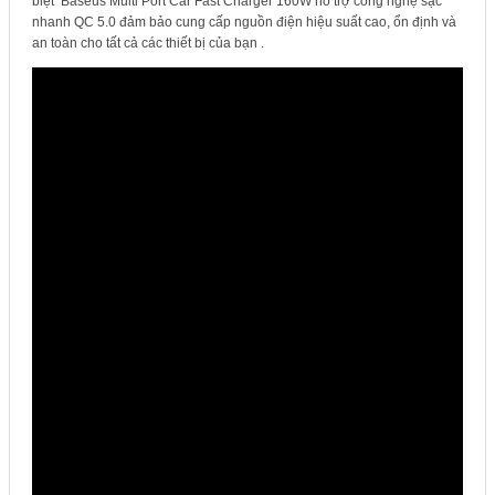
biệt Baseus Multi Port Car Fast Charger 160W hỗ trợ công nghệ sạc
nhanh QC 5.0
đảm bảo cung cấp nguồn điện hiệu suất cao, ổn định và
an toàn cho tất cả các thiết bị của bạn .