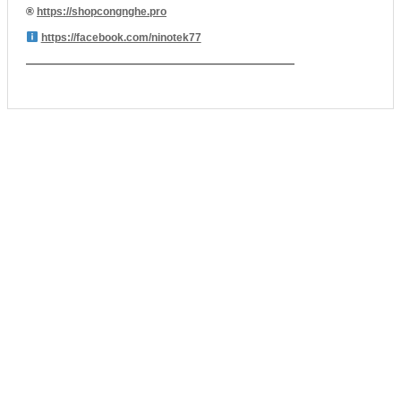
®️
https://shopcongnghe.pro
https://facebook.com/ninotek77
—————————————————————————
SẢN PHẨM LIÊN QUAN