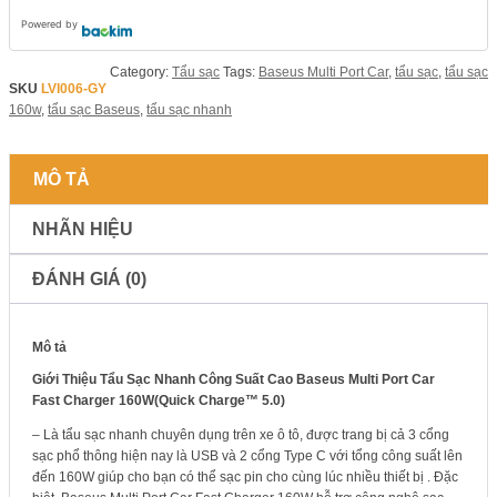
Powered by
Category:
Tẩu sạc
Tags:
Baseus Multi Port Car
,
tẩu sạc
,
tẩu sạc
SKU
LVI006-GY
160w
,
tẩu sạc Baseus
,
tẩu sạc nhanh
MÔ TẢ
NHÃN HIỆU
ĐÁNH GIÁ (0)
Mô tả
Giới Thiệu Tẩu Sạc Nhanh Công Suất Cao Baseus Multi Port Car
Fast Charger 160W(Quick Charge™ 5.0)
– Là tẩu sạc nhanh chuyên dụng trên xe ô tô, được trang bị cả 3 cổng
sạc phổ thông hiện nay là USB và 2 cổng Type C với tổng công suất lên
đến 160W giúp cho bạn có thể sạc pin cho cùng lúc nhiều thiết bị . Đặc