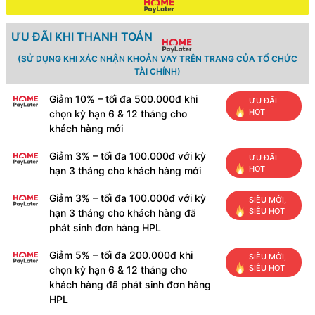
160W
(USB
+
ƯU ĐÃI KHI THANH TOÁN
Dual
(SỬ DỤNG KHI XÁC NHẬN KHOẢN VAY TRÊN TRANG CỦA TỔ CHỨC
Type
TÀI CHÍNH)
C
Port,
Giảm 10% – tối đa 500.000đ khi
Tặng
ƯU ĐÃI
HOT
chọn kỳ hạn 6 & 12 tháng cho
Kèm
Cáp
khách hàng mới
C
to
Giảm 3% – tối đa 100.000đ với kỳ
ƯU ĐÃI
C
HOT
hạn 3 tháng cho khách hàng mới
100W,
Quick
Giảm 3% – tối đa 100.000đ với kỳ
SIÊU MỚI,
Charge™
SIÊU HOT
hạn 3 tháng cho khách hàng đã
5.0)
phát sinh đơn hàng HPL
số
lượng
Giảm 5% – tối đa 200.000đ khi
SIÊU MỚI,
SIÊU HOT
chọn kỳ hạn 6 & 12 tháng cho
khách hàng đã phát sinh đơn hàng
HPL