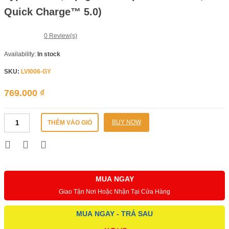
Quick Charge™ 5.0)
0
Review(s)
Availability:
In stock
SKU:
LVI006-GY
769.000
₫
Tẩu
BUY NOW
THÊM VÀO GIỎ
Sạc
Nhanh
Công
Suất
Cao
Baseus
MUA NGAY
Multi
Giao Tận Nơi Hoặc Nhận Tại Cửa Hàng
Port
Car
MUA NGAY - TRẢ SAU
Fast
Charger