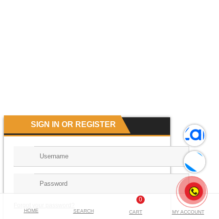
Tẩu Sạc Nhanh Đa Năng Trên Ô Tô 65W Baseus Golden Contactor Pro Triple
Fast Charger Car Charger QC 3.0 4.0 Cho IPhone Huawei Xiaomi Samsung
379.000
₫
SIGN IN OR REGISTER
0
Forgot your password?
HOME
SEARCH
CART
MY ACCOUNT