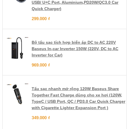
USB/ U+C Port, Aluminium,PD20W/QC3.0 Car
Quick Charger)
299.000
₫
Bộ tẩu sạc tích hợp biến áp DC to AC 220V
Baseus In-car Inverter 150W (220V, DC to AC
Inverter for Car)
969.000
₫
Tẩu sạc nhanh mở rộng 120W Baseus Share
Together Fast Charge dùng cho xe hơi (120W,
TypeC / USB Port, QC / PD3.0 Car Quick Charger
with Cigarette Lighter Expansion Port )
349.000
₫