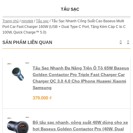
TẨU SẠC
Trang chủ
/
ninotek
/
Tẩu sạc
/ Tẩu Sạc Nhanh Công Suất Cao Baseus Multi
Port Car Fast Charger 160W (USB + Dual Type C Port, Tặng Kèm Cáp C to C
100W, Quick Charge™ 5.0)
SẢN PHẨM LIÊN QUAN
Tẩu Sạc Nhanh Đa Năng Trên Ô Tô 65W Baseus
Golden Contactor Pro Triple Fast Charger Car
Charger QC 3.0 4.0 Cho IPhone Huawei Xiaomi
Samsung
379.000
₫
Bộ tẩu sạc nhanh, công suất 40W dùng cho xe
hơi Baseus Golden Contactor Pro (40W, Dual