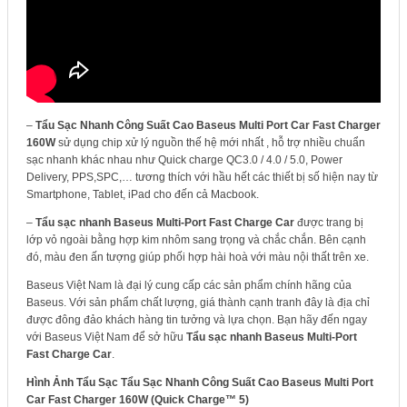
–
Tẩu Sạc Nhanh Công Suất Cao Baseus Multi Port Car Fast Charger
160W
sử dụng chip xử lý nguồn thế hệ mới nhất , hỗ trợ nhiều chuẩn
sạc nhanh khác nhau như Quick charge QC3.0 / 4.0 / 5.0, Power
Delivery, PPS,SPC,… tương thích với hầu hết các thiết bị số hiện nay từ
Smartphone, Tablet, iPad cho đến cả Macbook.
–
Tẩu sạc nhanh Baseus Multi-Port Fast Charge Car
được trang bị
lớp vỏ ngoài bằng hợp kim nhôm sang trọng và chắc chắn. Bên cạnh
đó, màu đen ấn tượng giúp phối hợp hài hoà với màu nội thất trên xe.
Baseus Việt Nam là đại lý cung cấp các sản phẩm chính hãng của
Baseus. Với sản phẩm chất lượng, giá thành cạnh tranh đây là địa chỉ
được đông đảo khách hàng tin tưởng và lựa chọn. Bạn hãy đến ngay
với Baseus Việt Nam để sở hữu
Tẩu sạc nhanh Baseus Multi-Port
Fast Charge Car
.
Hình Ảnh Tẩu Sạc Tẩu Sạc Nhanh Công Suất Cao Baseus Multi Port
Car Fast Charger 160W (Quick Charge™ 5)