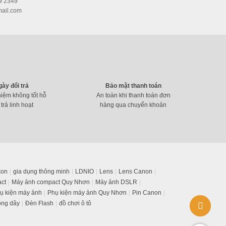
9 2349
ail.com
gày đổi trả
Bảo mật thanh toán
hiệm không tốt hỗ
An toàn khi thanh toán đơn
 trả linh hoạt
hàng qua chuyển khoản
Vacuum Cleaner 4000Pa
kon
gia dụng thông minh
LDNIO
Lens
Lens Canon
ct
Máy ảnh compact Quy Nhơn
Máy ảnh DSLR
ụ kiện máy ảnh
Phụ kiện máy ảnh Quy Nhơn
Pin Canon
ông dây
Đèn Flash
đồ chơi ô tô