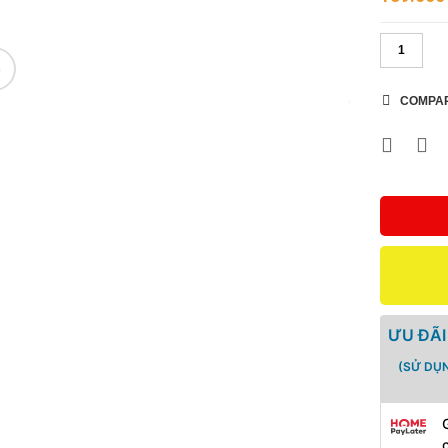
🔍
COMPA
ƯU ĐÃI
(SỬ DỤ