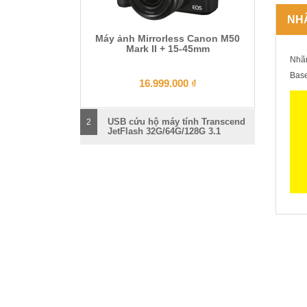
NH
Máy ảnh Mirrorless Canon M50
Mark II + 15-45mm
Nhã
Bas
16.999.000
₫
USB cứu hộ máy tính Transcend
2
JetFlash 32G/64G/128G 3.1
SẢN 