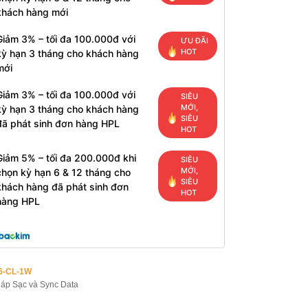
khách hàng mới
Giảm 3% – tối đa 100.000đ với
ƯU ĐÃI
HOT
kỳ hạn 3 tháng cho khách hàng
mới
Giảm 3% – tối đa 100.000đ với
SIÊU
MỚI,
kỳ hạn 3 tháng cho khách hàng
SIÊU
đã phát sinh đơn hàng HPL
HOT
Giảm 5% – tối đa 200.000đ khi
SIÊU
MỚI,
chọn kỳ hạn 6 & 12 tháng cho
SIÊU
khách hàng đã phát sinh đơn
HOT
hàng HPL
6-CL-1W
áp Sạc và Sync Data