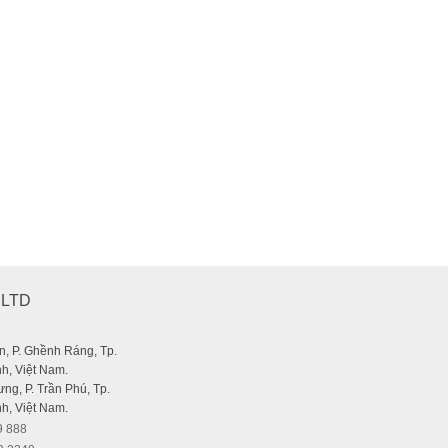
uum Cleaner 6000Pa (78W – 2000 mAh)
,LTD
, P. Ghềnh Ráng, Tp.
-12%
h, Việt Nam.
ng, P. Trần Phú, Tp.
h, Việt Nam.
9 888