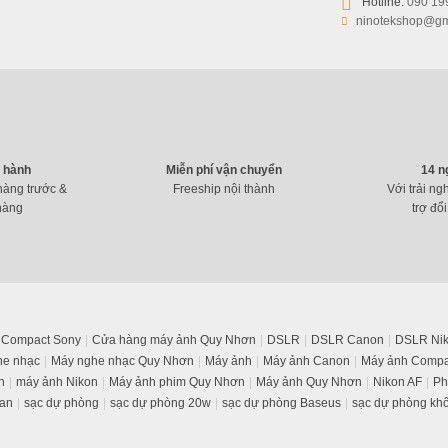
Hotline:
090 19
ninotekshop@gm
o hành
Miễn phí vận chuyển
14 n
hàng trước &
Freeship nội thành
Với trải ng
hàng
trợ đổi
Máy Hút Bụi Pin Sạc Cầm Tay Baseus A1 Car 
449.000
₫
509.000
₫
Compact Sony
Cửa hàng máy ảnh Quy Nhơn
DSLR
DSLR Canon
DSLR Ni
he nhạc
Máy nghe nhạc Quy Nhơn
Máy ảnh
Máy ảnh Canon
Máy ảnh Compa
n
máy ảnh Nikon
Máy ảnh phim Quy Nhơn
Máy ảnh Quy Nhơn
Nikon AF
Ph
an
sạc dự phòng
sạc dự phòng 20w
sạc dự phòng Baseus
sạc dự phòng kh