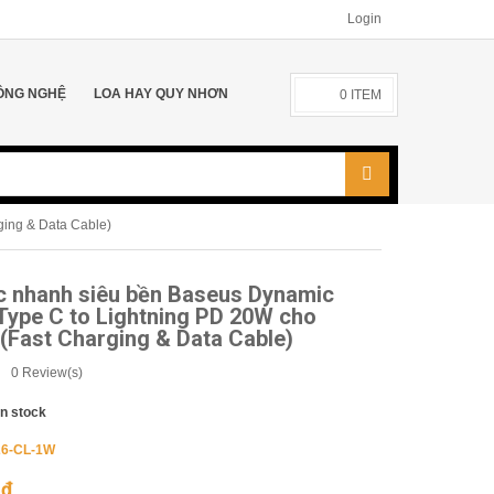
Login
ÔNG NGHỆ
LOA HAY QUY NHƠN
0
ITEM
ging & Data Cable)
c nhanh siêu bền Baseus Dynamic
Type C to Lightning PD 20W cho
(Fast Charging & Data Cable)
0
Review(s)
In stock
6-CL-1W
0
₫