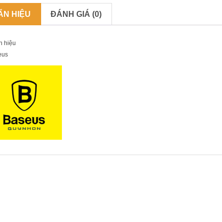
ÃN HIỆU
ĐÁNH GIÁ (0)
n hiệu
eus
PHẨM LIÊN QUAN
SALE!