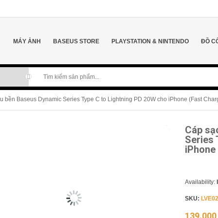
MÁY ẢNH
BASEUS STORE
PLAYSTATION & NINTENDO
ĐỒ C
u bền Baseus Dynamic Series Type C to Lightning PD 20W cho iPhone (Fast Char
Cáp sạ
Series 
iPhone 
Availability:
SKU:
LVE02
139.00