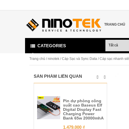
TRANG CHỦ
CATEGORIES
Trang chủ
/
ninotek
/
Cáp Sạc và Sync Data
/ Cáp sạc nhanh siê
SẢN PHẨM LIÊN QUAN
Pin dự phòng công
suất cao Baseus Elf
Digital Display Fast
Charging Power
Bank 65w 20000mhA
1.479.000
₫