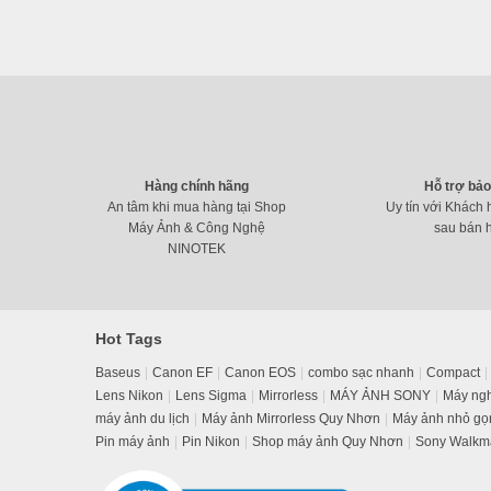
Hàng chính hãng
Hỗ trợ bả
An tâm khi mua hàng tại Shop
Uy tín với Khách 
Máy Ảnh & Công Nghệ
sau bán 
NINOTEK
Hot Tags
Baseus
Canon EF
Canon EOS
combo sạc nhanh
Compact
Lens Nikon
Lens Sigma
Mirrorless
MÁY ẢNH SONY
Máy ng
máy ảnh du lịch
Máy ảnh Mirrorless Quy Nhơn
Máy ảnh nhỏ gọ
Pin máy ảnh
Pin Nikon
Shop máy ảnh Quy Nhơn
Sony Walkm