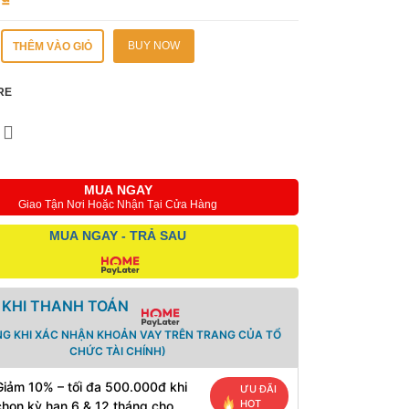
BUY NOW
THÊM VÀO GIỎ
RE
MUA NGAY
Giao Tận Nơi Hoặc Nhận Tại Cửa Hàng
MUA NGAY - TRẢ SAU
 KHI THANH TOÁN
NG KHI XÁC NHẬN KHOẢN VAY TRÊN TRANG CỦA TỔ
CHỨC TÀI CHÍNH)
Giảm 10% – tối đa 500.000đ khi
ƯU ĐÃI
HOT
chọn kỳ hạn 6 & 12 tháng cho