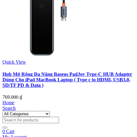
Quick View
Hub Mở Rộng Đa Năng Baseus PadJoy Type-C HUB Adapter
Dùng Cho iPad MacBook Laptop ( Type c to HDMI, USB3.0,
SD/TF PD & Data )
769.000
₫
Home
Search
0
Cart
My Account