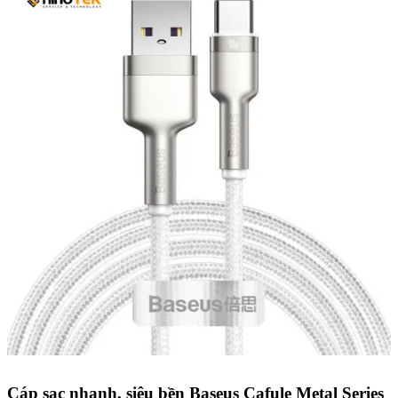
Cáp sạc nhanh, siêu bền Baseus Cafule Metal Series