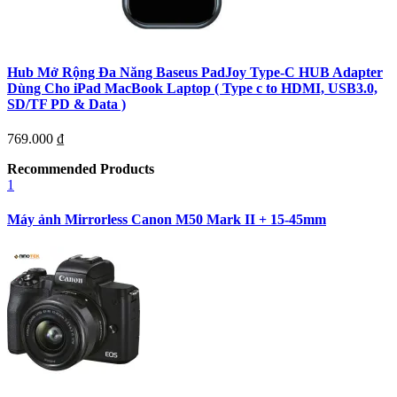
Hub Mở Rộng Đa Năng Baseus PadJoy Type-C HUB Adapter
Dùng Cho iPad MacBook Laptop ( Type c to HDMI, USB3.0,
SD/TF PD & Data )
769.000
₫
Recommended Products
1
Máy ảnh Mirrorless Canon M50 Mark II + 15-45mm