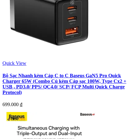
Quick View
Bộ Sạc Nhanh kèm Cáp C to C Baseus GaN5 Pro Quick
Charger 65W (Combo Củ kèm Cáp sạc 100W, Type Cx2 +
USB , PD3.0/ PPS/ QC4.0/ SCP/ FCP Multi Quick Charge
Protocol)
699.000
₫