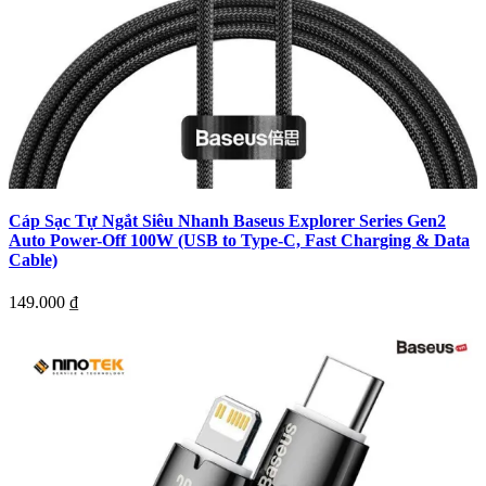
Cáp Sạc Tự Ngắt Siêu Nhanh Baseus Explorer Series Gen2
Auto Power-Off 100W (USB to Type-C, Fast Charging & Data
Cable)
149.000
₫