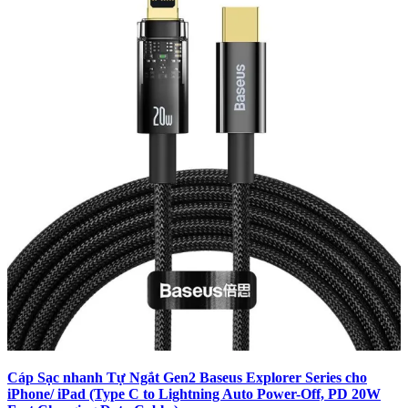
Cáp Sạc nhanh Tự Ngắt Gen2 Baseus Explorer Series cho
iPhone/ iPad (Type C to Lightning Auto Power-Off, PD 20W