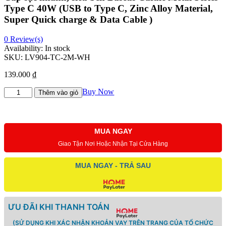
Type C 40W (USB to Type C, Zinc Alloy Material,
Super Quick charge & Data Cable )
0
Review(s)
Availability:
In stock
SKU:
LV904-TC-2M-WH
139.000
₫
Cáp
Buy Now
Thêm vào giỏ
sạc
nhanh,
siêu
bền
MUA NGAY
Baseus
Giao Tận Nơi Hoặc Nhận Tại Cửa Hàng
Cafule
Metal
Series
MUA NGAY - TRẢ SAU
Type
C
40W
(USB
ƯU ĐÃI KHI THANH TOÁN
to
Type
(SỬ DỤNG KHI XÁC NHẬN KHOẢN VAY TRÊN TRANG CỦA TỔ CHỨC