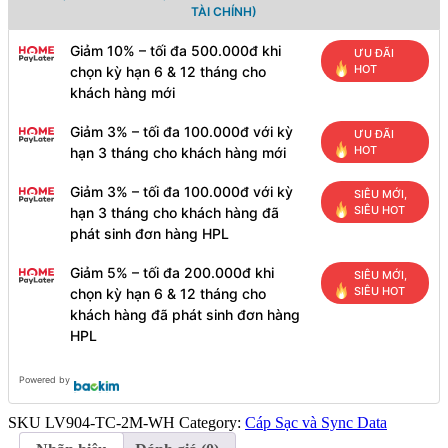
C,
TÀI CHÍNH)
Zinc
Alloy
Giảm 10% – tối đa 500.000đ khi
ƯU ĐÃI
Material,
HOT
chọn kỳ hạn 6 & 12 tháng cho
Super
Quick
khách hàng mới
charge
&
Giảm 3% – tối đa 100.000đ với kỳ
ƯU ĐÃI
Data
HOT
hạn 3 tháng cho khách hàng mới
Cable
)
Giảm 3% – tối đa 100.000đ với kỳ
SIÊU MỚI,
số
SIÊU HOT
hạn 3 tháng cho khách hàng đã
lượng
phát sinh đơn hàng HPL
Giảm 5% – tối đa 200.000đ khi
SIÊU MỚI,
SIÊU HOT
chọn kỳ hạn 6 & 12 tháng cho
khách hàng đã phát sinh đơn hàng
HPL
Powered by
SKU
LV904-TC-2M-WH
Category:
Cáp Sạc và Sync Data