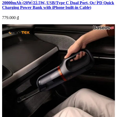
20000mAh (20W/22.5W, USB/Type C Dual Port, Qc/ PD Quick
Charging Power Bank with iPhone built-in Cable)
779.000
₫