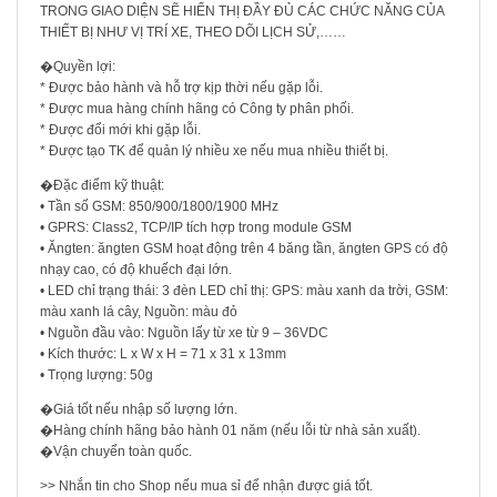
TRONG GIAO DIỆN SẼ HIỂN THỊ ĐẦY ĐỦ CÁC CHỨC NĂNG CỦA
THIẾT BỊ NHƯ VỊ TRÍ XE, THEO DÕI LỊCH SỬ,……
�Quyền lợi:
* Được bảo hành và hỗ trợ kịp thời nếu gặp lỗi.
* Được mua hàng chính hãng có Công ty phân phối.
* Được đổi mới khi gặp lỗi.
* Được tạo TK để quản lý nhiều xe nếu mua nhiều thiết bị.
�Đặc điểm kỹ thuật:
• Tần số GSM: 850/900/1800/1900 MHz
• GPRS: Class2, TCP/IP tích hợp trong module GSM
• Ăngten: ăngten GSM hoạt động trên 4 băng tần, ăngten GPS có độ
nhạy cao, có độ khuếch đại lớn.
• LED chỉ trạng thái: 3 đèn LED chỉ thị: GPS: màu xanh da trời, GSM:
màu xanh lá cây, Nguồn: màu đỏ
• Nguồn đầu vào: Nguồn lấy từ xe từ 9 – 36VDC
• Kích thước: L x W x H = 71 x 31 x 13mm
• Trọng lượng: 50g
�Giá tốt nếu nhập số lượng lớn.
�Hàng chính hãng bảo hành 01 năm (nếu lỗi từ nhà sản xuất).
�Vận chuyển toàn quốc.
>> Nhắn tin cho Shop nếu mua sỉ để nhận được giá tốt.