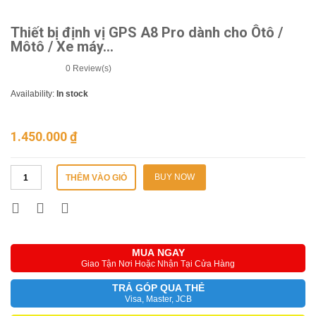
Thiết bị định vị GPS A8 Pro dành cho Ôtô /
Môtô / Xe máy…
0
Review(s)
Availability:
In stock
1.450.000
₫
BUY NOW
THÊM VÀO GIỎ
MUA NGAY
Giao Tận Nơi Hoặc Nhận Tại Cửa Hàng
TRẢ GÓP QUA THẺ
Visa, Master, JCB