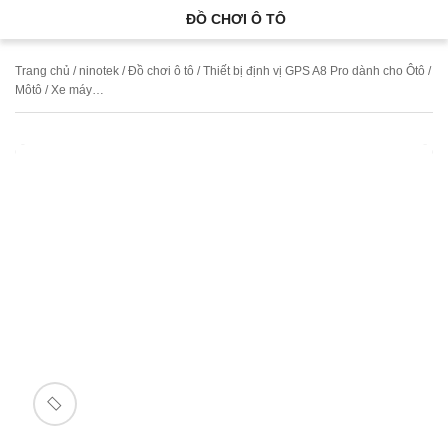
ĐỒ CHƠI Ô TÔ
Trang chủ
/
ninotek
/
Đồ chơi ô tô
/ Thiết bị định vị GPS A8 Pro dành cho Ôtô /
Môtô / Xe máy…
Bán chạy
🔍