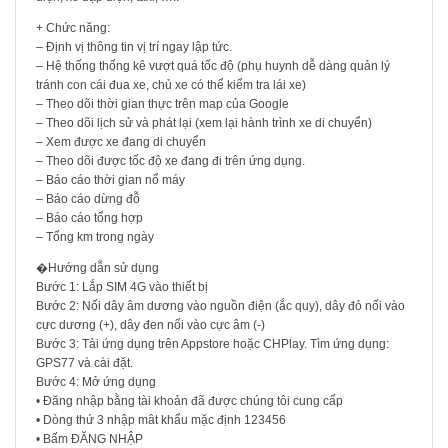
+ Chức năng:
– Định vị thông tin vị trí ngay lập tức.
– Hệ thống thống kê vượt quá tốc độ (phụ huynh dễ dàng quản lý
tránh con cái đua xe, chủ xe có thể kiểm tra lái xe)
– Theo dõi thời gian thực trên map của Google
– Theo dõi lịch sử và phát lại (xem lại hành trình xe di chuyển)
– Xem được xe đang di chuyển
– Theo dõi được tốc độ xe đang đi trên ứng dụng.
– Báo cáo thời gian nổ máy
– Báo cáo dừng đỗ
– Báo cáo tổng hợp
– Tổng km trong ngày
�Hướng dẫn sử dụng
Bước 1: Lắp SIM 4G vào thiết bị
Bước 2: Nối dây âm dương vào nguồn điện (ắc quy), dây đỏ nối vào
cực dương (+), dây đen nối vào cực âm (-)
Bước 3: Tải ứng dụng trên Appstore hoặc CHPlay. Tìm ứng dụng:
GPS77 và cài đặt.
Bước 4: Mở ứng dụng
• Đăng nhập bằng tài khoản đã được chúng tôi cung cấp
• Dòng thứ 3 nhập mât khẩu mặc định 123456
• Bấm ĐĂNG NHẬP