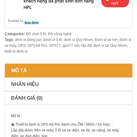
khách hàng đã phát sinh đơn hàng
HOT
HPL
Powered by
Categories:
Đồ chơi ô tô
,
Đồ công nghệ
Tags:
định vị dùng pin
,
Định vị ô tô
,
định vị Quy Nhơn
,
Định vị xe hơi
,
Định vị
xe máy
,
GPS
,
GPS A8 Pro
,
GPS77
,
gps77.net
,
lắp đặt định vị tại Quy Nhơn
,
thiết bị định vị
MÔ TẢ
NHÃN HIỆU
ĐÁNH GIÁ (0)
Mô tả
� Thiết bị định vị GPS A8 Pro dành cho Ôtô / Môtô / Xe máy…
Lắp đặt được trên xe máy, ô tô và xe điện, xe tải, xe nâng, xe máy
điện, xe đạp điện, taxi, …..