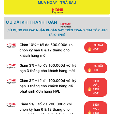
MUA NGAY - TRẢ SAU
ƯU ĐÃI KHI THANH TOÁN
(SỬ DỤNG KHI XÁC NHẬN KHOẢN VAY TRÊN TRANG CỦA TỔ CHỨC
TÀI CHÍNH)
Giảm 10% – tối đa 500.000đ khi
ƯU ĐÃI
HOT
chọn kỳ hạn 6 & 12 tháng cho
khách hàng mới
Giảm 3% – tối đa 100.000đ với kỳ
ƯU ĐÃI
HOT
hạn 3 tháng cho khách hàng mới
Giảm 3% – tối đa 100.000đ với kỳ
SIÊU
MỚI,
hạn 3 tháng cho khách hàng đã
SIÊU
phát sinh đơn hàng HPL
HOT
Giảm 5% – tối đa 200.000đ khi
SIÊU
MỚI,
chọn kỳ hạn 6 & 12 tháng cho
SIÊU