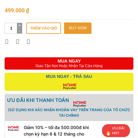
499.000
₫
BUY NOW
THÊM VÀO GIỎ
MUA NGAY
Giao Tận Nơi Hoặc Nhận Tại Cửa Hàng
MUA NGAY - TRẢ SAU
ƯU ĐÃI KHI THANH TOÁN
(SỬ DỤNG KHI XÁC NHẬN KHOẢN VAY TRÊN TRANG CỦA TỔ CHỨC
TÀI CHÍNH)
Giảm 10% – tối đa 500.000đ khi
ƯU ĐÃI
HOT
chọn kỳ hạn 6 & 12 tháng cho