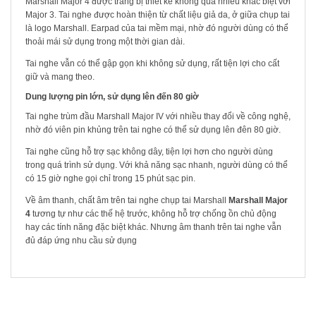
Marshall Major 4 được trang bị thiết kế không quá nhiều khác biệt với
Major 3. Tai nghe được hoàn thiện từ chất liệu giả da, ở giữa chụp tai
là logo Marshall. Earpad của tai mềm mại, nhờ đó người dùng có thể
thoải mái sử dụng trong một thời gian dài.
Tai nghe vẫn có thể gập gọn khi không sử dụng, rất tiện lợi cho cất
giữ và mang theo.
Dung lượng pin lớn, sử dụng lên đến 80 giờ
Tai nghe trùm đầu Marshall Major IV với nhiều thay đổi về công nghệ,
nhờ đó viên pin khủng trên tai nghe có thể sử dụng lên đên 80 giờ.
Tai nghe cũng hỗ trợ sạc không dây, tiện lợi hơn cho người dùng
trong quá trình sử dụng. Với khả năng sạc nhanh, người dùng có thể
có 15 giờ nghe gọi chỉ trong 15 phút sạc pin.
Về âm thanh, chất âm trên tai nghe chụp tai Marshall
Marshall Major
4
tương tự như các thế hệ trước, không hỗ trợ chống ồn chủ động
hay các tính năng đặc biệt khác. Nhưng âm thanh trên tai nghe vẫn
đủ đáp ứng nhu cầu sử dụng