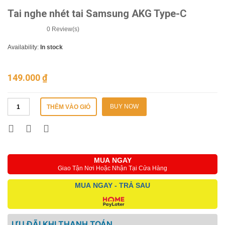
Tai nghe nhét tai Samsung AKG Type-C
0
Review(s)
Availability:
In stock
149.000
₫
BUY NOW
THÊM VÀO GIỎ
MUA NGAY
Giao Tận Nơi Hoặc Nhận Tại Cửa Hàng
MUA NGAY - TRẢ SAU
ƯU ĐÃI KHI THANH TOÁN