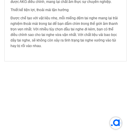
được AKG điều chỉnh, mang lại chất âm thực sự chuyên nghiệp.
Thiết kế tiện lợi, thoải mái tận hưởng
Được chế tạo với vật liệu nhẹ, mỗi miếng đệm tai nghe mang lại trải
nghiệm thoải mái trong tai để bạn đắm chìm trong thế giới âm thanh
trọn vẹn nhất. Với nhiều tùy chọn đầu tai nghe đi kèm, bạn có thể
điều chỉnh sao cho tai nghe vừa vặn nhất. Với chất liệu vải bao bọc
dây tai nghe, sẽ không còn xảy ra tình trạng tai nghe vướng vào túi
hay bị rối vào nhau.
SẢN PHẨM LIÊN QUAN
SALE!
-38%