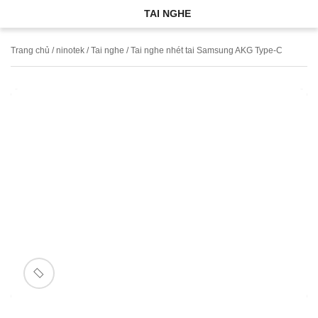
TAI NGHE
Trang chủ
/
ninotek
/
Tai nghe
/ Tai nghe nhét tai Samsung AKG Type-C
🔍