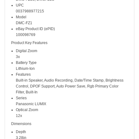
UPC
0037988977215
Model
DMC-FZ1
eBay Product ID (ePID)
100098769
Product Key Features
Digital Zoom
3x
Battery Type
Lithium-Ion
Features
Built-in Speaker, Audio Recording, Date/Time Stamp, Brightness
Control, DPOF Support, Auto Power Save, Rgb Primary Color
Filter, Built-In
Series
Panasonic LUMIX
Optical Zoom
12x
Dimensions
Depth
3.28in