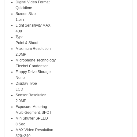
Digital Video Format
Quicktime
Screen Size
1.5in
Light Sensitivity MAX
400
Type
Point & Shoot
Maximum Resolution
2.0MP
Microphone Technology
Electret Condenser
Floppy Drive Storage
None
Display Type
LCD
Sensor Resolution
2.0MP
Exposure Metering
Multi-Segment, SPOT
Min Shutter SPEED
8 Sec
MAX Video Resolution
320×240