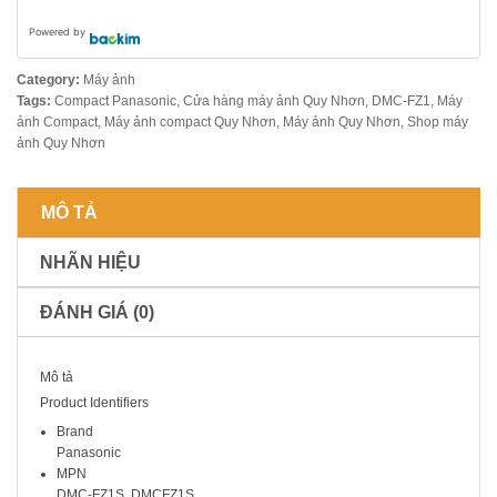
Powered by
Category:
Máy ảnh
Tags:
Compact Panasonic
,
Cửa hàng máy ảnh Quy Nhơn
,
DMC-FZ1
,
Máy
ảnh Compact
,
Máy ảnh compact Quy Nhơn
,
Máy ảnh Quy Nhơn
,
Shop máy
ảnh Quy Nhơn
MÔ TẢ
NHÃN HIỆU
ĐÁNH GIÁ (0)
Mô tả
Product Identifiers
Brand
Panasonic
MPN
DMC-FZ1S, DMCFZ1S