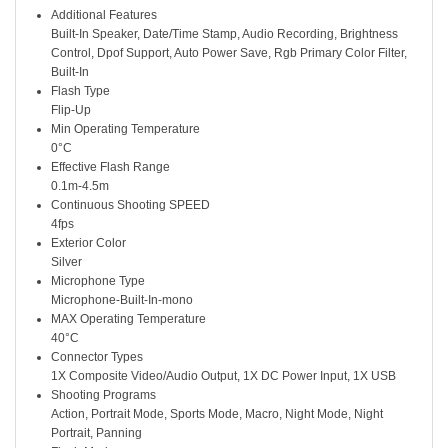
Additional Features
Built-In Speaker, Date/Time Stamp, Audio Recording, Brightness
Control, Dpof Support, Auto Power Save, Rgb Primary Color Filter,
Built-In
Flash Type
Flip-Up
Min Operating Temperature
0°C
Effective Flash Range
0.1m-4.5m
Continuous Shooting SPEED
4fps
Exterior Color
Silver
Microphone Type
Microphone-Built-In-mono
MAX Operating Temperature
40°C
Connector Types
1X Composite Video/Audio Output, 1X DC Power Input, 1X USB
Shooting Programs
Action, Portrait Mode, Sports Mode, Macro, Night Mode, Night
Portrait, Panning