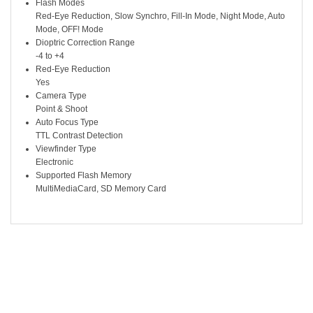
Flash Modes
Red-Eye Reduction, Slow Synchro, Fill-In Mode, Night Mode, Auto
Mode, OFF! Mode
Dioptric Correction Range
-4 to +4
Red-Eye Reduction
Yes
Camera Type
Point & Shoot
Auto Focus Type
TTL Contrast Detection
Viewfinder Type
Electronic
Supported Flash Memory
MultiMediaCard, SD Memory Card
SẢN PHẨM LIÊN QUAN