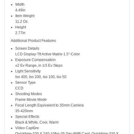
Width
4.49in
Item Weight
11.2 Oz.
Height
2.77in
Additional Product Features
Screen Details
LCD Display-Tft Active Matrix-1.5″-Color
Exposure Compensation
±2 Ev Range, in 1/3 Ev Steps
Light Sensitivity
Iso 400, Iso 200, Iso 100, Iso 50
Sensor Type
CCD
Shooting Modes
Frame Movie Mode
Focal Length Equivalent to 35mm Camera
35-420mm
Special Effects
Black & White, Cool, Warm
Video Captûre
Quicktime-320 X 240-10fps-35 Sec-8MB Card, Quicktime-320 X