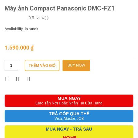
Máy ảnh Compact Panasonic DMC-FZ1
0
Review(s)
Availability:
In stock
1.590.000
₫
BUY NOW
THÊM VÀO GIỎ
MUA NGAY
Giao Tận Nơi Hoặc Nhận Tại Cửa Hàng
TRẢ GÓP QUA THẺ
Visa, Master, JCB
MUA NGAY - TRẢ SAU