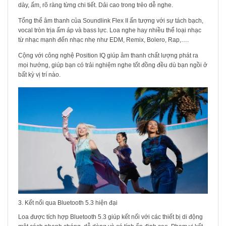
dày, ấm, rõ ràng từng chi tiết. Dải cao trong trẻo dễ nghe.
Tổng thể âm thanh của Soundlink Flex II ấn tượng với sự tách bạch,
vocal tròn trịa ấm áp và bass lực. Loa nghe hay nhiều thể loại nhạc
từ nhạc mạnh đến nhạc nhẹ như EDM, Remix, Bolero, Rap,….
Cộng với công nghệ Position IQ giúp âm thanh chất lượng phát ra
mọi hướng, giúp bạn có trải nghiệm nghe tốt đồng đều dù bạn ngồi ở
bất kỳ vị trí nào.
3. Kết nối qua Bluetooth 5.3 hiện đại
Loa được tích hợp Bluetooth 5.3 giúp kết nối với các thiết bị di động