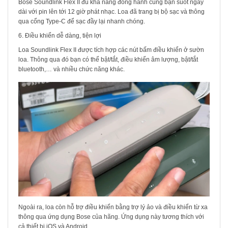
Bose Soundlink Flex II đủ khả năng đồng hành cùng bạn suốt ngày
dài với pin lên tới 12 giờ phát nhạc. Loa đã trang bị bộ sạc và thông
qua cổng Type-C để sạc đầy lại nhanh chóng.
6. Điều khiển dễ dàng, tiện lợi
Loa Soundlink Flex II được tích hợp các nút bấm điều khiển ở sườn
loa. Thông qua đó bạn có thể bật/tắt, điều khiển âm lượng, bật/tắt
bluetooth,… và nhiều chức năng khác.
Ngoài ra, loa còn hỗ trợ điều khiển bằng trợ lý ảo và điều khiển từ xa
thông qua ứng dụng Bose của hãng. Ứng dụng này tương thích với
cả thiết bị iOS và Android.