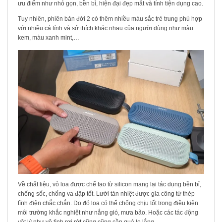
ưu điểm như nhỏ gọn, bền bỉ, hiện đại đẹp mắt và tính tiện dụng cao.
Tuy nhiên, phiên bản đời 2 có thêm nhiều màu sắc trẻ trung phù hợp
với nhiều cá tính và sở thích khác nhau của người dùng như màu
kem, màu xanh mint,…
Về chất liệu, vỏ loa được chế tạo từ silicon mang lại tác dụng bền bỉ,
chống sốc, chống va đập tốt. Lưới tản nhiệt được gia công từ thép
tĩnh điện chắc chắn. Do đó loa có thể chống chịu tốt trong điều kiện
môi trường khắc nghiệt như nắng gió, mưa bão. Hoặc các tác động
vật lý như vô tình rơi rớt cũng cũng cần quá lo lắng.