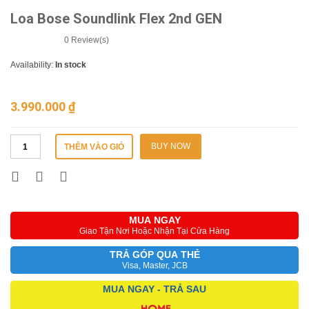
Loa Bose Soundlink Flex 2nd GEN
0
Review(s)
Availability:
In stock
3.990.000
₫
BUY NOW
THÊM VÀO GIỎ
MUA NGAY
Giao Tận Nơi Hoặc Nhận Tại Cửa Hàng
TRẢ GÓP QUA THẺ
Visa, Master, JCB
MUA NGAY - TRẢ SAU