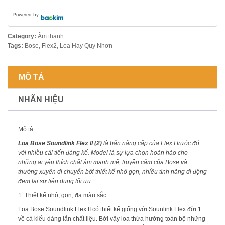
Powered by
Category:
Âm thanh
Tags:
Bose
,
Flex2
,
Loa Hay Quy Nhơn
MÔ TẢ
NHÃN HIỆU
Mô tả
Loa Bose Soundlink Flex II (2)
là bản nâng cấp của Flex I trước đó
với nhiều cải tiến đáng kể. Model là sự lựa chọn hoàn hào cho
những ai yêu thích chất âm mạnh mẽ, truyền cảm của Bose và
thường xuyên di chuyển bởi thiết kế nhỏ gọn, nhiều tính năng di động
đem lại sự tiện dụng tối ưu.
1. Thiết kế nhỏ, gọn, đa màu sắc
Loa Bose Soundlink Flex II có thiết kế giống với Sounlink Flex đời 1
về cả kiểu dáng lẫn chất liệu. Bởi vậy loa thừa hưởng toàn bộ những