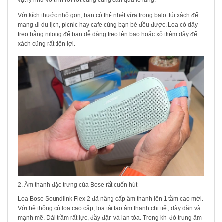
Với kích thước nhỏ gọn, bạn có thể nhét vừa trong balo, túi xách để
mang đi du lịch, picnic hay cafe cùng bạn bè đều được. Loa có dây
treo bằng nilong để bạn dễ dàng treo lên bao hoặc xỏ thêm dây để
xách cũng rất tiện lợi.
2. Âm thanh đặc trưng của Bose rất cuốn hút
Loa Bose Soundlink Flex 2 đã nâng cấp âm thanh lên 1 tầm cao mới.
Với hệ thống củ loa cao cấp, loa tái tạo âm thanh chi tiết, dày dặn và
mạnh mẽ. Dải trầm rất lực, đầy đặn và lan tỏa. Trong khi đó trung âm