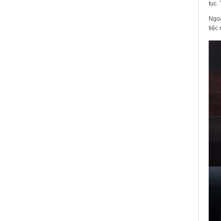
tục.
Ngoà
tiệc