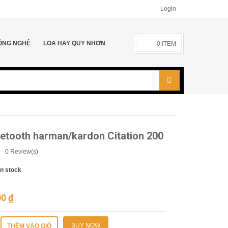
Login
ÔNG NGHỆ
LOA HAY QUY NHƠN
0
ITEM
etooth harman/kardon Citation 200
0
Review(s)
In stock
00
₫
BUY NOW
THÊM VÀO GIỎ