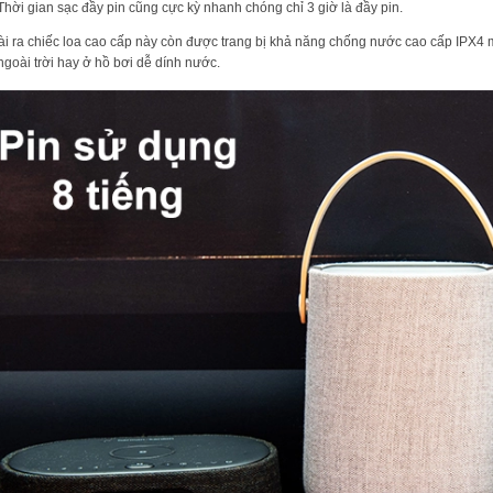
 Thời gian sạc đầy pin cũng cực kỳ nhanh chóng chỉ 3 giờ là đầy pin.
i ra chiếc loa cao cấp này còn được trang bị khả năng chống nước cao cấp IPX4 
 ngoài trời hay ở hồ bơi dễ dính nước.