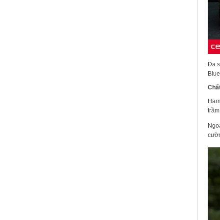
Đa s
Blue
Chất
Harm
trầm
Ngoà
cườn