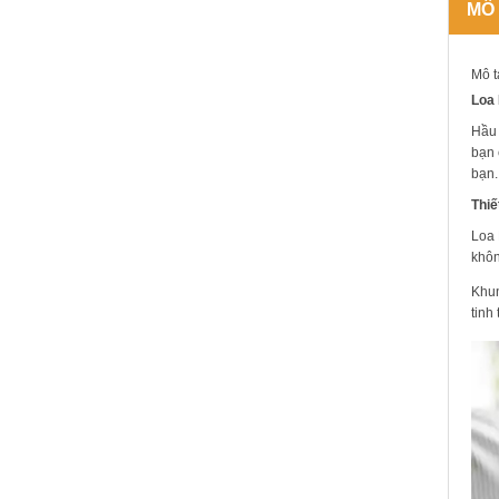
MÔ
Mô t
Loa 
Hầu 
bạn 
bạn.
Thiế
Loa 
khôn
Khun
tinh