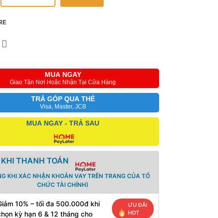
RE
MUA NGAY
Giao Tận Nơi Hoặc Nhận Tại Cửa Hàng
TRẢ GÓP QUA THẺ
Visa, Master, JCB
MUA NGAY - TRẢ SAU
 KHI THANH TOÁN
NG KHI XÁC NHẬN KHOẢN VAY TRÊN TRANG CỦA TỔ
CHỨC TÀI CHÍNH)
Giảm 10% – tối đa 500.000đ khi
ƯU ĐÃI
HOT
chọn kỳ hạn 6 & 12 tháng cho