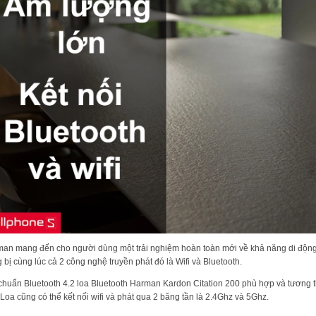
an mang đến cho người dùng một trải nghiệm hoàn toàn mới về khả năng di động 
g bị cùng lúc cả 2 công nghệ truyền phát đó là Wifi và Bluetooth.
chuẩn Bluetooth 4.2 loa Bluetooth Harman Kardon Citation 200 phù hợp và tương thích
 Loa cũng có thể kết nối wifi và phát qua 2 băng tần là 2.4Ghz và 5Ghz.