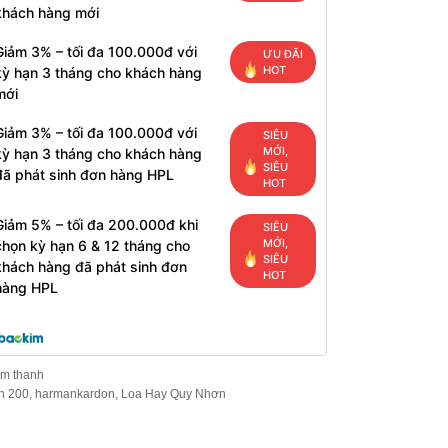
khách hàng mới
Giảm 3% – tối đa 100.000đ với
ƯU ĐÃI
HOT
kỳ hạn 3 tháng cho khách hàng
mới
Giảm 3% – tối đa 100.000đ với
SIÊU
MỚI,
kỳ hạn 3 tháng cho khách hàng
SIÊU
đã phát sinh đơn hàng HPL
HOT
Giảm 5% – tối đa 200.000đ khi
SIÊU
MỚI,
chọn kỳ hạn 6 & 12 tháng cho
SIÊU
khách hàng đã phát sinh đơn
HOT
hàng HPL
m thanh
on 200
,
harmankardon
,
Loa Hay Quy Nhơn