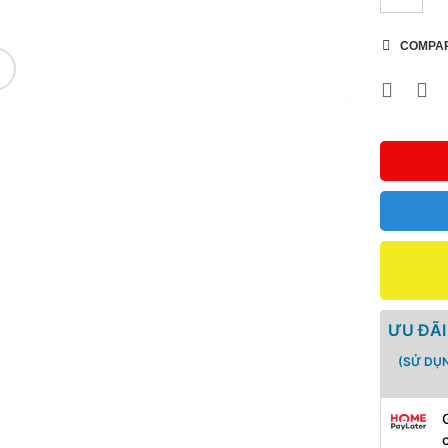
COMPA
🔍
ƯU ĐÃI
(SỬ DỤ