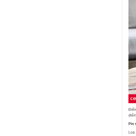
Điểm
điểm
Pin 
Loa 