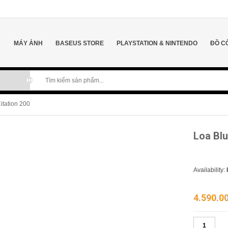
MÁY ẢNH
BASEUS STORE
PLAYSTATION & NINTENDO
ĐỒ C
itation 200
Loa Blu
Availability:
4.590.0