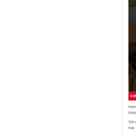
Harm
tran
Với 
nay.