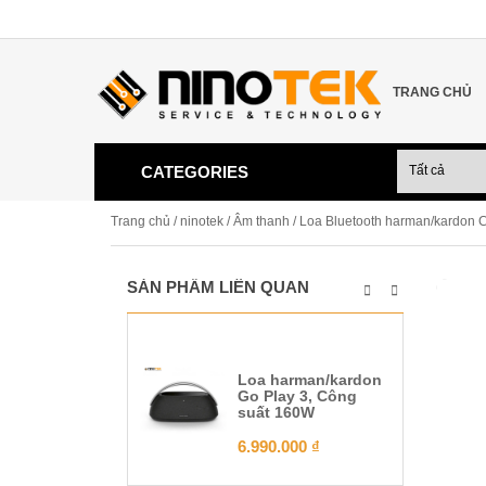
TRANG CHỦ
CATEGORIES
Trang chủ
/
ninotek
/
Âm thanh
/ Loa Bluetooth harman/kardon C
SẢN PHẨM LIÊN QUAN
Loa harman/kardon
Go Play 3, Công
suất 160W
6.990.000
₫