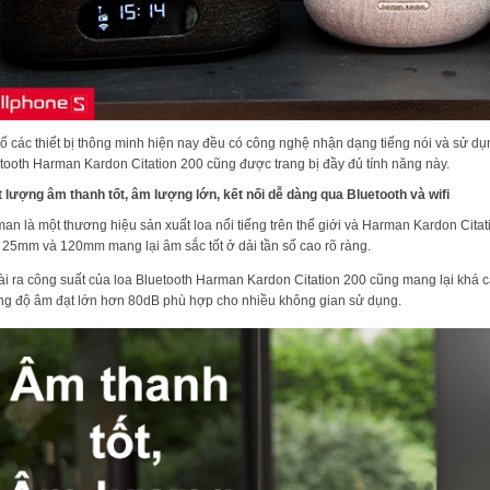
ố các thiết bị thông minh hiện nay đều có công nghệ nhận dạng tiếng nói và sử dụng
tooth Harman Kardon Citation 200 cũng được trang bị đầy đủ tính năng này.
 lượng âm thanh tốt, âm lượng lớn, kết nối dễ dàng qua Bluetooth và wifi
an là một thương hiệu sản xuất loa nổi tiếng trên thế giới và Harman Kardon Citat
 25mm và 120mm mang lại âm sắc tốt ở dải tần số cao rõ ràng.
i ra công suất của loa Bluetooth Harman Kardon Citation 200 cũng mang lại khá
g độ âm đạt lớn hơn 80dB phù hợp cho nhiều không gian sử dụng.