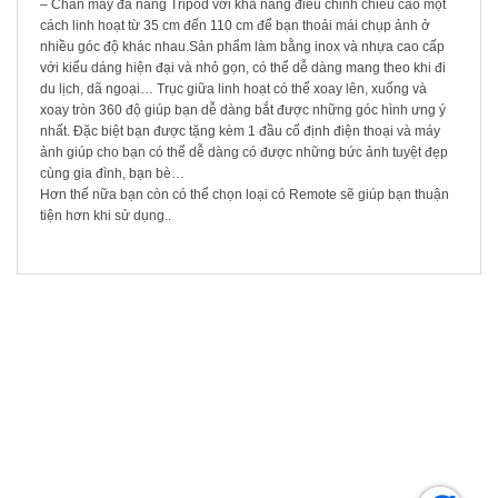
– Chân máy đa năng Tripod với khả năng điều chỉnh chiều cao một
cách linh hoạt từ 35 cm đến 110 cm để bạn thoải mái chụp ảnh ở
nhiều góc độ khác nhau.Sản phẩm làm bằng inox và nhựa cao cấp
với kiểu dáng hiện đại và nhỏ gọn, có thể dễ dàng mang theo khi đi
du lịch, dã ngoại… Trục giữa linh hoạt có thể xoay lên, xuống và
xoay tròn 360 độ giúp bạn dễ dàng bắt được những góc hình ưng ý
nhất. Đặc biệt bạn được tặng kèm 1 đầu cố định điện thoại và máy
ảnh giúp cho bạn có thể dễ dàng có được những bức ảnh tuyệt đẹp
cùng gia đình, bạn bè…
Hơn thế nữa bạn còn có thể chọn loại có Remote sẽ giúp bạn thuận
tiện hơn khi sử dụng..
SẢN PHẨM LIÊN QUAN