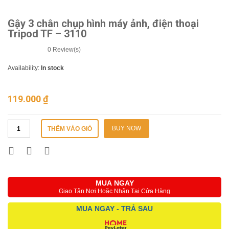
Gậy 3 chân chụp hình máy ảnh, điện thoại
Tripod TF – 3110
0
Review(s)
Availability:
In stock
119.000
₫
BUY NOW
THÊM VÀO GIỎ
MUA NGAY
Giao Tận Nơi Hoặc Nhận Tại Cửa Hàng
MUA NGAY - TRẢ SAU