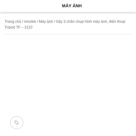
MÁY ẢNH
Trang chủ
/
ninotek
/
Máy ảnh
/ Gậy 3 chân chụp hình máy ảnh, điện thoại
Tripod TF – 3110
🔍