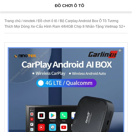
ĐỒ CHƠI Ô TÔ
Trang chủ
/
ninotek
/
Đồ chơi ô tô
/ Bộ Carplay Android Box Ô Tô Tương
Thích Mọi Dòng Xe-Cấu Hình Ram 4/64GB Chip 8 Nhân-Tặng Vietmap S2+