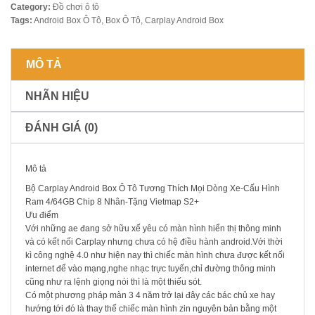
Category:
Đồ chơi ô tô
Tags:
Android Box Ô Tô
,
Box Ô Tô
,
Carplay Android Box
MÔ TẢ
NHÃN HIỆU
ĐÁNH GIÁ (0)
Mô tả
Bộ Carplay Android Box Ô Tô Tương Thích Mọi Dòng Xe-Cấu Hình
Ram 4/64GB Chip 8 Nhân-Tặng Vietmap S2+
Ưu điểm
Với những ae đang sở hữu xế yêu có màn hình hiển thị thông minh
và có kết nối Carplay nhưng chưa có hệ điều hành android.Với thời
kì công nghệ 4.0 như hiện nay thì chiếc màn hình chưa được kết nối
internet để vào mạng,nghe nhạc trực tuyến,chỉ đường thông minh
cũng như ra lệnh giọng nói thì là một thiếu sót.
Có một phương pháp màn 3 4 năm trở lại đây các bác chủ xe hay
hướng tới đó là thay thế chiếc màn hình zin nguyên bản bằng một