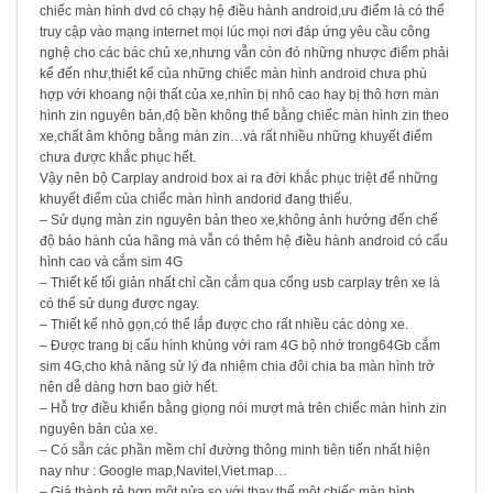
chiếc màn hình dvd có chạy hệ điều hành android,ưu điểm là có thể
truy cập vào mạng internet mọi lúc mọi nơi đáp ứng yêu cầu công
nghệ cho các bác chủ xe,nhưng vẫn còn đó những nhược điểm phải
kể đến như,thiết kế của những chiếc màn hình android chưa phù
hợp với khoang nội thất của xe,nhìn bị nhô cao hay bị thô hơn màn
hình zin nguyên bản,độ bền không thể bằng chiếc màn hình zin theo
xe,chất âm không bằng màn zin…và rất nhiều những khuyết điểm
chưa được khắc phục hết.
Vậy nên bộ Carplay android box ai ra đời khắc phục triệt để những
khuyết điểm của chiếc màn hình andorid đang thiếu.
– Sử dụng màn zin nguyên bản theo xe,không ảnh hưởng đến chế
độ bảo hành của hãng mà vẫn có thêm hệ điều hành android có cấu
hình cao và cắm sim 4G
– Thiết kế tối giản nhất chỉ cần cắm qua cổng usb carplay trên xe là
có thể sử dụng được ngay.
– Thiết kế nhỏ gọn,có thể lắp được cho rất nhiều các dòng xe.
– Được trang bị cấu hình khủng với ram 4G bộ nhớ trong64Gb cắm
sim 4G,cho khả năng sử lý đa nhiệm chia đôi chia ba màn hình trở
nên dễ dàng hơn bao giờ hết.
– Hỗ trợ điều khiển bằng giọng nói mượt mà trên chiếc màn hình zin
nguyên bản của xe.
– Có sẵn các phần mềm chỉ đường thông minh tiên tiến nhất hiện
nay như : Google map,Navitel,Viet.map…
– Giá thành rẻ hơn một nửa so với thay thế một chiếc màn hình