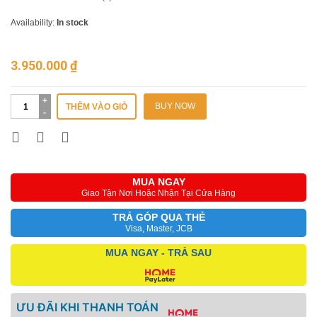
Availability:
In stock
3.950.000
₫
BUY NOW
THÊM VÀO GIỎ
MUA NGAY
Giao Tận Nơi Hoặc Nhận Tại Cửa Hàng
TRẢ GÓP QUA THẺ
Visa, Master, JCB
MUA NGAY - TRẢ SAU
ƯU ĐÃI KHI THANH TOÁN