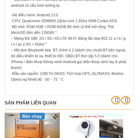
android có cấu hình tương tự.
-Hệ điều hành: Android 13.0
-CPU: Qualcomm SDM665 (Qcta-core 1.8Ghz ARM Cortex A53)
-Bộ nhớ: RAM 4GB + ROM 64GB Bộ nhớ có thể mở rộng: Thẻ
MicroSD (lên đến 128GB) *
– Mạng thẻ SIM: 2G / 3G / 4G LTE Wi-Fi: Băng tần kép 802.11 a / b / g
/ n / ac 2.4G + 5GHz *
– Mô-đun Bluetooth kép: BT chính 4.2 (dành cho chuột BT bên ngoài,
bộ điều khiển từ xa, thiết bị HID, OBD) BT thứ cấp 5.0 (dành cho
iPhone / điện thoại thông minh Android gọi điện thoại rảnh tay & phát
thanh)
-Đầu vào nguồn: USB 5V GNSS: Tích hợp GPS, GLONASS, Beidou
Opera ng Nhiệt độ: -30 ~ 75 ° C
SẢN PHẨM LIÊN QUAN
Bán chạy