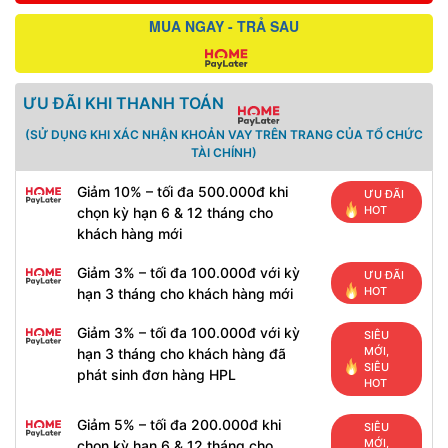
MUA NGAY - TRẢ SAU
ƯU ĐÃI KHI THANH TOÁN
(SỬ DỤNG KHI XÁC NHẬN KHOẢN VAY TRÊN TRANG CỦA TỔ CHỨC
TÀI CHÍNH)
Giảm 10% – tối đa 500.000đ khi
ƯU ĐÃI
HOT
chọn kỳ hạn 6 & 12 tháng cho
khách hàng mới
Giảm 3% – tối đa 100.000đ với kỳ
ƯU ĐÃI
HOT
hạn 3 tháng cho khách hàng mới
Giảm 3% – tối đa 100.000đ với kỳ
SIÊU
MỚI,
hạn 3 tháng cho khách hàng đã
SIÊU
phát sinh đơn hàng HPL
HOT
Giảm 5% – tối đa 200.000đ khi
SIÊU
MỚI,
chọn kỳ hạn 6 & 12 tháng cho